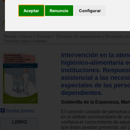
Aceptar
Renuncio
Configurar
Tienda
>
Libros
>
Escuela
>
Temarios de oposiciones y formación pr
Temarios para cuidador
Intervención en la aten
higiénico-alimentaria e
instituciones. Respues
asistencial a las neces
especiales de las pers
dependientes.
Soldevilla de la Esperanza, Marí
Ampliar imagen
El correcto cuidado de personas
en el ámbito sociosanitario de una
LIBRO
conlleva el conocimiento de aque
que éstas puedan presentar, así