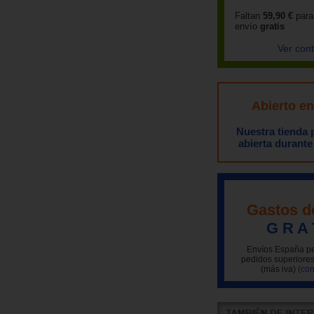
Faltan
59,90 €
para
envío
gratis
Ver con
Abierto e
Nuestra tienda
abierta durante
Gastos d
G R A 
Envíos España pe
pedidos superiores
(más iva)
(con