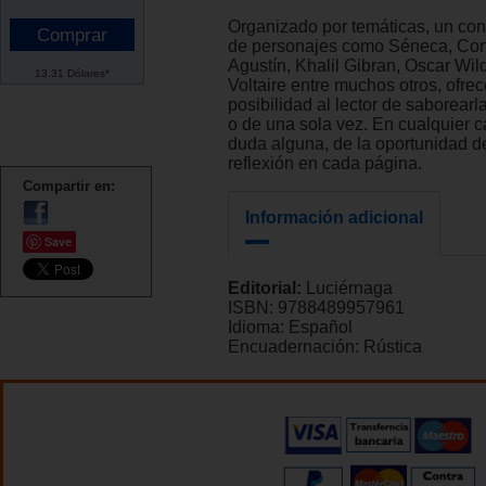
Organizado por temáticas, un con
de personajes como Séneca, Con
Agustín, Khalil Gibran, Oscar Wil
13.31 Dólares*
Voltaire entre muchos otros, ofrec
posibilidad al lector de saborear
o de una sola vez. En cualquier ca
duda alguna, de la oportunidad d
reflexión en cada página.
Compartir en:
Información adicional
Save
Editorial:
Luciérnaga
ISBN:
9788489957961
Idioma:
Español
Encuadernación:
Rústica