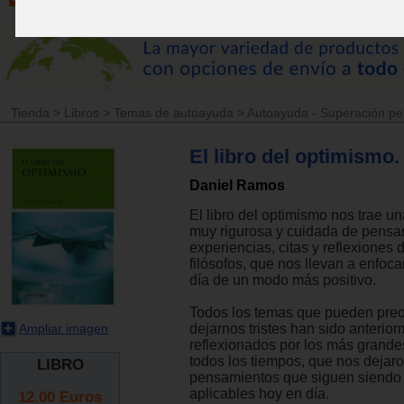
Tienda
>
Libros
>
Temas de autoayuda
>
Autoayuda - Superación pe
El libro del optimismo.
Daniel Ramos
El libro del optimismo nos trae u
muy rigurosa y cuidada de pensa
experiencias, citas y reflexiones 
filósofos, que nos llevan a enfoca
día de un modo más positivo.
Todos los temas que pueden pre
Ampliar imagen
dejarnos tristes han sido anterio
reflexionados por los más grande
todos los tiempos, que nos dejar
LIBRO
pensamientos que siguen siendo 
aplicables hoy en día.
12.00
Euros