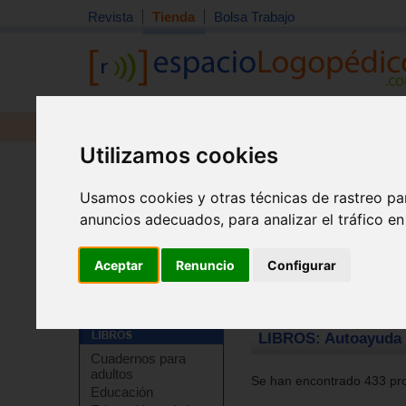
Revista
Tienda
Bolsa Trabajo
Revista
Libros
Material
Juguetes
Utilizamos cookies
Usamos cookies y otras técnicas de rastreo pa
anuncios adecuados, para analizar el tráfico e
Aceptar
Renuncio
Configurar
Tienda
>
Libros
>
Temas de autoayuda
>
Autoayuda - 
LIBROS: Autoayuda 
Cuadernos para
adultos
Se han encontrado 433 pro
Educación