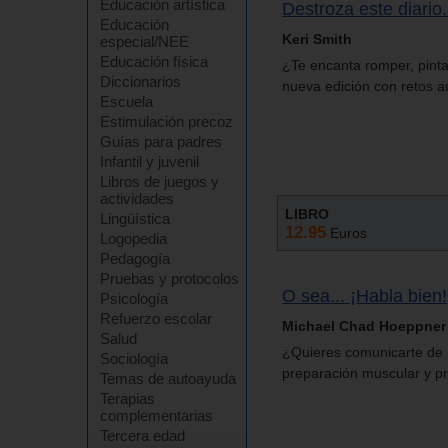
Educación artística
Destroza este diario
Educación
Keri Smith
especial/NEE
Educación física
¿Te encanta romper, pint
Diccionarios
nueva edición con retos aú
Escuela
Estimulación precoz
Guías para padres
Infantil y juvenil
Libros de juegos y
actividades
LIBRO
Lingüística
12.95
Euros
Logopedia
Pedagogía
Pruebas y protocolos
O sea... ¡Habla bien!
Psicología
Refuerzo escolar
Michael Chad Hoeppner
Salud
¿Quieres comunicarte de m
Sociología
preparación muscular y pr
Temas de autoayuda
Terapias
complementarias
Tercera edad