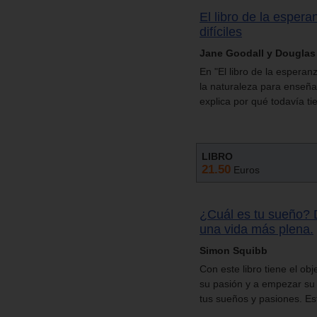
El libro de la esper
difíciles
Jane Goodall y Dougla
En "El libro de la esperan
la naturaleza para enseñar
explica por qué todavía t
LIBRO
21.50
Euros
¿Cuál es tu sueño? 
una vida más plena.
Simon Squibb
Con este libro tiene el o
su pasión y a empezar su 
tus sueños y pasiones. Est