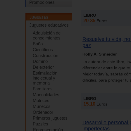
Promociones
LIBRO
20.35
Euros
Juguetes educativos
Adquisición de
conocimientos
Resuelve tu vida, no 
Baño
paz
Científicos
Holly A. Shneider
Construcción
Dominó
La autora de este libro, i
De exterior
diferenciar entre lo que t
Estimulación
Mejor todavía, sabrás cómo
intelectual y
difíciles, para proteger tu
memoria
Familiares
Manualidades
LIBRO
Motrices
15.10
Euros
Muñecos
Ordenador
Primeros juguetes
Desarrollo personal
Puzzles
imperfectas
Representación