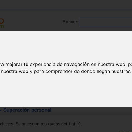
Buscar:
Formación
Directorio
Trabajo
Registro
ra mejorar tu experiencia de navegación en nuestra web, p
n nuestra web y para comprender de donde llegan nuestros v
Superación personal
- Superación personal
ductos. Se muestran resultados del 1 al 10.