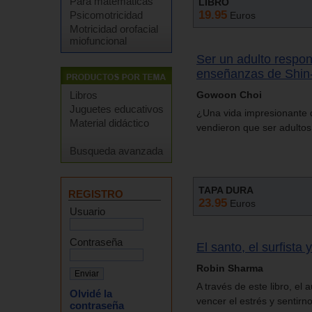
Para matemáticas
LIBRO
19.95
Psicomotricidad
Euros
Motricidad orofacial
miofuncional
Ser un adulto respon
enseñanzas de Shin-
Libros
Gowoon Choi
Juguetes educativos
¿Una vida impresionante d
Material didáctico
vendieron que ser adultos s
Busqueda avanzada
TAPA DURA
REGISTRO
23.95
Euros
Usuario
Contraseña
El santo, el surfista 
Robin Sharma
A través de este libro, el
Olvidé la
vencer el estrés y sentirn
contraseña