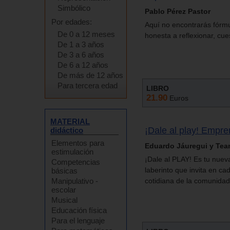
Simbólico
Pablo Pérez Pastor
Por edades:
Aquí no encontrarás fórmu
De 0 a 12 meses
honesta a reflexionar, cue
De 1 a 3 años
De 3 a 6 años
De 6 a 12 años
De más de 12 años
Para tercera edad
LIBRO
21.90
Euros
MATERIAL
¡Dale al play! Empre
didáctico
Elementos para
Eduardo Jáuregui y Tea
estimulación
¡Dale al PLAY! Es tu nueva
Competencias
laberinto que invita en ca
básicas
Manipulativo -
cotidiana de la comunida
escolar
Musical
Educación física
Para el lenguaje