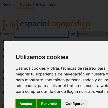
Revista
Tienda
Bolsa Trabajo
Buscar:
en:
Revista
Libros
Utilizamos cookies
Material
Juguetes
Usamos cookies y otras técnicas de rastreo para
Formación
mejorar tu experiencia de navegación en nuestra 
Directorio
para mostrarte contenidos personalizados y anun
adecuados, para analizar el tráfico en nuestra web
Trabajo
para comprender de donde llegan nuestros visitan
Registro
Aceptar
Renuncio
Configurar