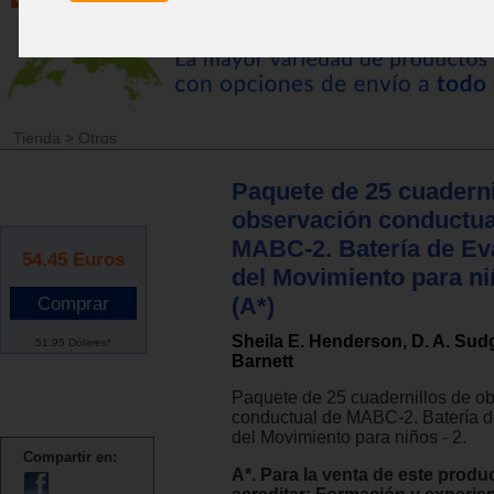
Tienda
>
Otros
Paquete de 25 cuaderni
observación conductua
MABC-2. Batería de Ev
54.45
Euros
del Movimiento para niñ
(A*)
Sheila E. Henderson, D. A. Sudg
51.95 Dólares*
Barnett
Paquete de 25 cuadernillos de o
conductual de MABC-2. Batería d
del Movimiento para niños - 2.
Compartir en:
A*. Para la venta de este produ