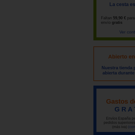
La cesta es
Faltan
59,90 €
para
envío
gratis
Ver con
Abierto e
Nuestra tienda
abierta durante
Gastos d
G R A 
Envíos España pe
pedidos superiores
(más iva)
(con