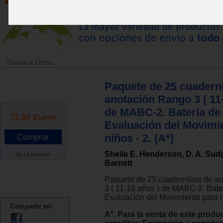
Tienda
>
Otros
Paquete de 25 cuaderni
anotación Rango 3 ( 11
de MABC-2. Batería de
72.60
Euros
Evaluación del Movimi
niños - 2. (A*)
Sheila E. Henderson, D. A. Sudg
69.14 Dólares*
Barnett
Paquete de 25 cuadernillos de a
3 ( 11-16 años ) de MABC-2. Bate
Evaluación del Movimiento para n
Compartir en:
A*. Para la venta de este produ