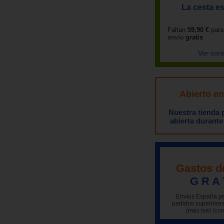
La cesta es
Faltan
59,90 €
para
envío
gratis
Ver con
Abierto e
Nuestra tienda
abierta durante
Gastos d
G R A 
Envíos España pe
pedidos superiores
(más iva)
(con