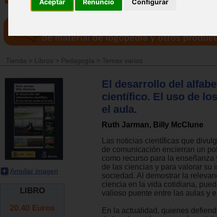
Aceptar
Renuncio
Configurar
Tienda
>
Libros
>
Pedagogía
>
Temas varios
El desarrollo del alfab
científico. El uso de l
el aula.
Ruth Jarman, Billy McClune
Las noticias científicas que divu
de comunicación encierran un po
como recurso para la enseñanza y
de las ciencias y para valorar su i
Ampliar imagen
sociedad. Al demostrar la relevan
ciencia en la vida cotidiana, pued
LIBRO
valioso puente entre las aulas y e
20.40
Euros
En la actualidad, quienes defiend