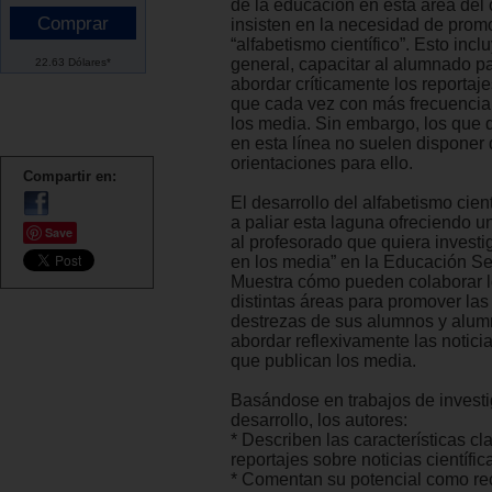
de la educación en esta área del
insisten en la necesidad de prom
“alfabetismo científico”. Esto incl
general, capacitar al alumnado 
22.63 Dólares*
abordar críticamente los reportaje
que cada vez con más frecuencia
los media. Sin embargo, los que 
en esta línea no suelen dispone
orientaciones para ello.
Compartir en:
El desarrollo del alfabetismo cien
a paliar esta laguna ofreciendo u
Save
al profesorado que quiera investig
en los media” en la Educación S
Muestra cómo pueden colaborar l
distintas áreas para promover la
destrezas de sus alumnos y alum
abordar reflexivamente las noticia
que publican los media.
Basándose en trabajos de investi
desarrollo, los autores:
* Describen las características cl
reportajes sobre noticias científic
* Comentan su potencial como rec