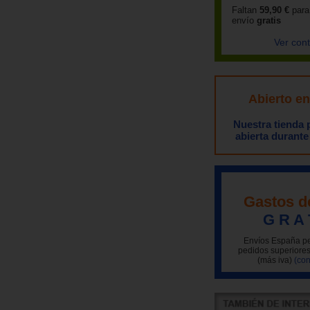
Faltan
59,90 €
para
envío
gratis
Ver con
Abierto e
Nuestra tienda
abierta durante
Gastos d
G R A 
Envíos España pe
pedidos superiores
(más iva)
(con