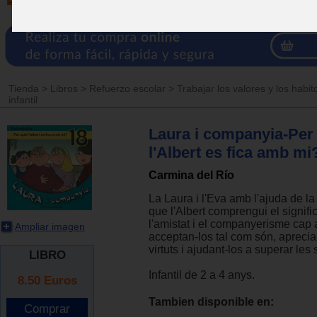
Tienda
>
Libros
>
Refuerzo escolar
>
Trabajar los valores y los habit
infantil
Laura i companyia-Per
l'Albert es fica amb mi
Carmina del Río
La Laura i l'Eva amb l'ajuda de la
que l'Albert comprengui el signifi
l'amistat i el companyerisme cap a
Ampliar imagen
acceptan-los tal com són, aprecia
virtuts i ajudant-los a superar les 
LIBRO
Infantil de 2 a 4 anys.
8.50
Euros
Tambien disponible en: