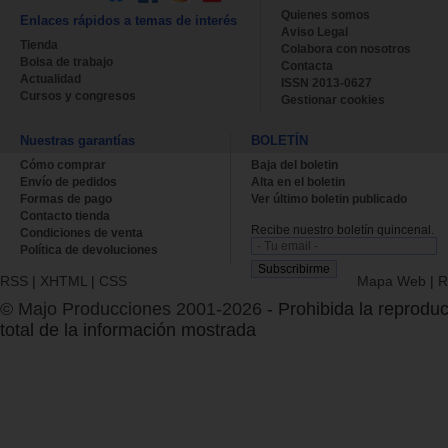
Quienes somos
Enlaces rápidos a temas de interés
Aviso Legal
Tienda
Colabora con nosotros
Bolsa de trabajo
Contacta
Actualidad
ISSN 2013-0627
Cursos y congresos
Gestionar cookies
Nuestras garantías
BOLETÍN
Cómo comprar
Baja del boletin
Envío de pedidos
Alta en el boletin
Formas de pago
Ver último boletin publicado
Contacto tienda
Recibe nuestro boletín quincenal.
Condiciones de venta
Política de devoluciones
RSS
|
XHTML
|
CSS
Mapa Web
|
R
© Majo Producciones 2001-2026
- Prohibida la reproduc
total de la información mostrada