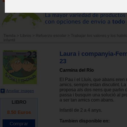
Tienda
>
Libros
>
Refuerzo escolar
>
Trabajar los valores y los habit
infantil
Laura i companyia-Fem
23
Carmina del Río
El Pau i el Lluís, que abans eren
amics, sempre estan discutint. L
proposa als dos nens que parlin d
Ampliar imagen
passa i busquin una solució al pr
a ser tan amics com abans.
LIBRO
Infantil de 2 a 4 anys.
8.50
Euros
Tambien disponible en: