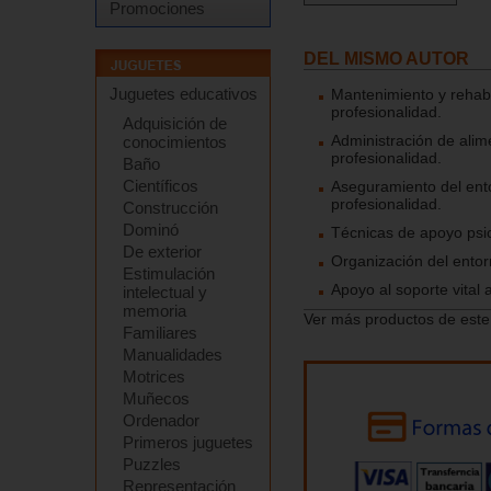
Promociones
DEL MISMO AUTOR
Juguetes educativos
Mantenimiento y rehabil
profesionalidad.
Adquisición de
Administración de alim
conocimientos
profesionalidad.
Baño
Científicos
Aseguramiento del entor
profesionalidad.
Construcción
Dominó
Técnicas de apoyo psico
De exterior
Organización del entorn
Estimulación
Apoyo al soporte vital 
intelectual y
memoria
Ver más productos de este
Familiares
Manualidades
Motrices
Muñecos
Ordenador
Primeros juguetes
Puzzles
Representación