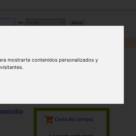
en:
ara mostrarte contenidos personalizados y
isitantes.
idad y a las personas
omicilio