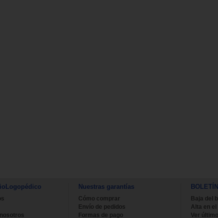
ioLogopédico
Nuestras garantías
BOLETÍ
os
Cómo comprar
Baja del b
Envío de pedidos
Alta en el
 nosotros
Formas de pago
Ver último