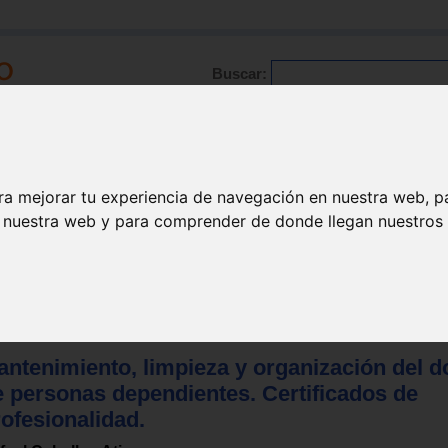
Buscar:
Formación
Directorio
Trabajo
Registro
ra mejorar tu experiencia de navegación en nuestra web, p
n nuestra web y para comprender de donde llegan nuestros v
 formación profesional
>
Formación profesional
>
Servicios a la comun
ntenimiento, limpieza y organización del d
e personas dependientes. Certificados de
ofesionalidad.