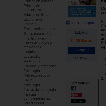
Ra
Educación artística
Educación
Ma
especial/NEE
or
Educación física
Diccionarios
Es
Ampliar imagen
Escuela
So
Estimulación precoz
un
LIBRO
Guías para padres
qu
Infantil y juvenil
ad
14.00
Euros
R.
Libros de juegos y
actividades
de
Lingüística
Logopedia
15.51 Dólares*
Pedagogía
Pruebas y protocolos
Psicología
1.
Refuerzo escolar
2. 
Salud
Compartir en:
Sociología
Temas de autoayuda
Terapias
Save
complementarias
Tercera edad