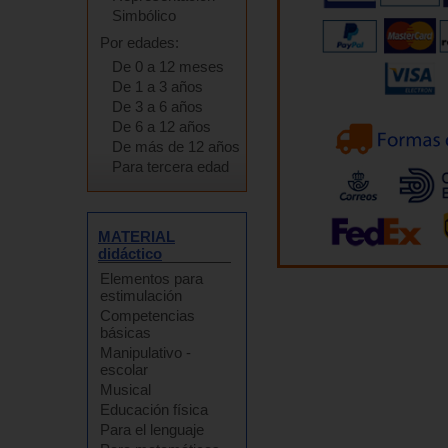
Simbólico
Por edades:
De 0 a 12 meses
De 1 a 3 años
De 3 a 6 años
De 6 a 12 años
De más de 12 años
Para tercera edad
MATERIAL
didáctico
Elementos para
estimulación
Competencias
básicas
Manipulativo -
escolar
Musical
Educación física
Para el lenguaje