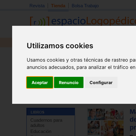
Revista
Tienda
Bolsa Trabajo
Revista
Libros
Material
Juguetes
Utilizamos cookies
Usamos cookies y otras técnicas de rastreo pa
anuncios adecuados, para analizar el tráfico e
Aceptar
Renuncio
Configurar
Tienda
>
Libros
>
Escuela
>
Temarios de oposiciones y
Ma
d
Cuadernos para
adultos
pr
Educación