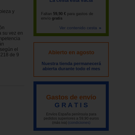
La cesta está vacía
pieza y
Faltan
59,90 €
para gastos de
envío
gratis
ión
Ver contenido cesta
a su vez en
mpetencia
án
 según el
Abierto en agosto
 218 de 9
Nuestra tienda permanecerá
abierta durante todo el mes
Gastos de envío
G R A T I S
Envíos España península para
pedidos superiores a 59,90 euros
(más iva)
(condiciones)