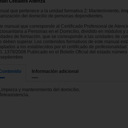
fael Ceballos Atienza
nual que pertenece a la unidad formativa 2: Mantenimiento, lim
ganización del domicilio de personas dependientes.
te manual que corresponde al Certificado Profesional de Atenc
ciosanitaria a Personas en el Domicilio, dividido en módulos y 
idades de formación, que se corresponde a las unidades de co
e deben superar. Los contenidos formativos de este manual est
aptados a los establecidos por el certificado de profesionalidad
D. 1379/2008 Publicado en el Boletín Oficial del estado número
 septiembre
Contenido
Información adicional
 Limpieza y mantenimiento del domicilio.
Teleasistencia.