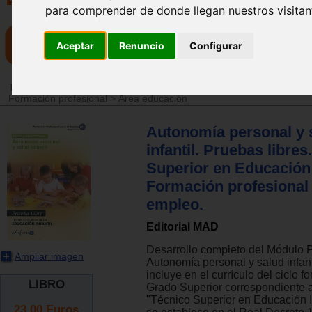
para comprender de donde llegan nuestros visitan
Aceptar
Renuncio
Configurar
Tienda
>
Libros
>
Escuela
>
Temarios de oposiciones y formación pr
Formación profesional
>
Área educación
Autonomía personal y 
infantil. Pruebas libres
Superior en Educación I
Formación profesional 
empleo.
Editorial MAD
Desarrollo completo del Módulo P
Ampliar imagen
Autonomía personal y salud infant
incluye en el currículo del ciclo f
LIBRO
Grado Superior correspondiente al
"Técnico Superior en Educación I
23.00
Euros