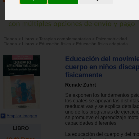
Tienda
>
Libros
>
Terapias complementarias
>
Psicomotricidad
Tienda
>
Libros
>
Educación física
>
Educación física adaptada
Educación del movimie
cuerpo en niños disca
físicamente
Renate Zuhrt
Se exponen los fundamentos psi
los cuales se apoyan las distintas
reeducativas y se explica detall
uno de los programas de ejercici
Ampliar imagen
se promueve el aprendizaje moto
capacidades diferentes.
LIBRO
La educación del cuerpo y del m