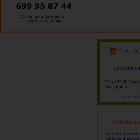
La cesta es
Faltan
59,90 €
para
envío
gratis
Ver con
Abierto e
Nuestra tienda
abierta durante