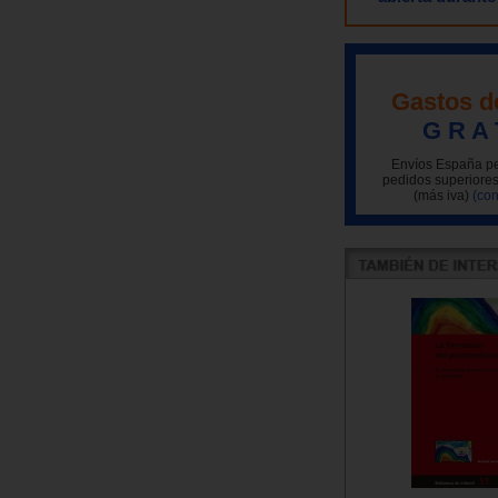
Gastos d
G R A 
Envíos España pe
pedidos superiores
(más iva)
(con