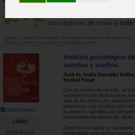
Tienda
>
Libros
>
Psicología
>
Psicología evolutiva o del desarrollo
Tienda
>
Libros
>
Psicología
>
Psicología infantil
Análisis psicológico de
cuentos y sueños.
José de Jesús González Núñez
Knobel Freud
Con el análisis de un mito, un cu
entendemos las motivaciones pro
vida de los niños y los adolescent
determinan sus secretos más ínti
Ampliar imagen
su destino – también así compre
funcionamiento mental del adulto
LIBRO
Como dice el autor, un excelente 
19.58
Euros
ensamblaje entre lo que cuentan l