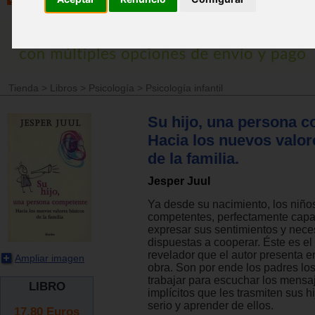
Tienda
>
Libros
>
Psicología
>
Psicología infantil
Su hijo, una persona c
Hacia los nuevos valor
de la familia.
Jesper Juul
Ya desde su nacimiento, los niño
competentes, perfectamente cap
expresar sus sentimientos y nece
dispuestas a cooperar. Éste es e
revelador que el autor presenta e
Ampliar imagen
obra. Son por ende los padres lo
trabajar para escuchar los mensaj
LIBRO
implícitos que les trasmiten sus h
serio y aprender de ellos.
17.80
Euros