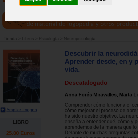
Tienda
>
Libros
>
Psicología
>
Neuropsicología
Descubrir la neurodidá
Aprender desde, en y p
vida.
Descatalogado
Anna Forés Miravalles, Marta L
Comprender cómo funciona el cer
Ampliar imagen
cómo mejorar el proceso de apre
ha sido nuestro objetivo. La neur
enseña a entender qué, cómo y p
LIBRO
aprendemos de la manera que lo
25.00
Euros
Delante de muchas preguntas cot