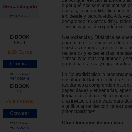
de por qué reaccionamos de una 
o por qué nos sentimos mal sin c
Descatalogado
causas, la neurodidáctica nos en
en, desde y para la vida. A la vez
27.73 Dólares*
comprender nuestras dificultades 
aprendizaje y cómo podríamos me
E-BOOK
Neurociencia y Didáctica se unen 
EPUB
para recorrer el comienzo de un 
nuestras neuronas, emociones, m
9.50 Euros
recuerdos y experiencias, aposta
aprendizaje más equilibrado y se
propia naturaleza y capacidades.
La Neurodidáctica la presentamos
10.53 Dólares*
ver detalle
metáfora del laberinto de nuestro
ayudarnos a comprendernos, des
E-BOOK
capacidades y entrenarlas, apre
PDF
forma más óptima, eficaz y agradab
25.00 Euros
una invitación a un viaje para des
significa aprender con todas nues
potencialidades.
Otros formatos disponibles:
27.73 Dólares*
ver detalle