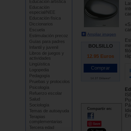
Educación artística
La
Educación
in
especial/NEE
cao
Educación física
Diccionarios
«S
ca
Escuela
Ampliar imagen
Estimulación precoz
Est
Guías para padres
me
BOLSILLO
Infantil y juvenil
fi
Libros de juegos y
12.95
Euros
rá
actividades
Lingüística
Logopedia
Pedagogía
14.37 Dólares*
Pruebas y protocolos
Psicología
Ed
Refuerzo escolar
IS
Salud
Pu
Sociología
Pá
Compartir en:
Id
Temas de autoayuda
En
Terapias
complementarias
Save
Tercera edad