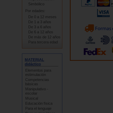
Simbólico
Por edades:
De 0 a 12 meses
De 1 a 3 años
De 3 a 6 años
De 6 a 12 años
De más de 12 años
Para tercera edad
MATERIAL
didáctico
Elementos para
estimulación
Competencias
básicas
Manipulativo -
escolar
Musical
Educación física
Para el lenguaje