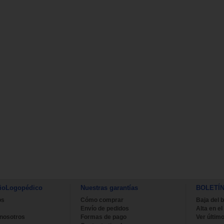
ioLogopédico
Nuestras garantías
BOLETÍ
os
Cómo comprar
Baja del b
Envío de pedidos
Alta en el
 nosotros
Formas de pago
Ver último