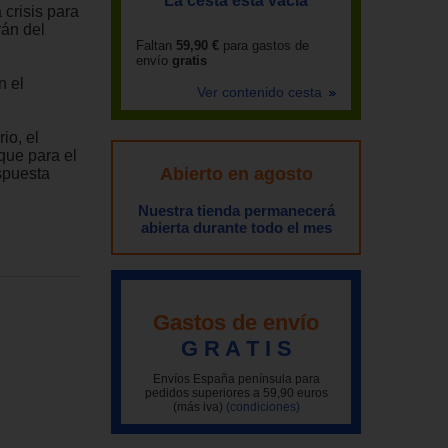
La cesta está vacía
crisis para
rán del
Faltan
59,90 €
para gastos de
envío
gratis
n el
Ver contenido cesta
io, el
que para el
Abierto en agosto
spuesta
Nuestra tienda permanecerá
abierta durante todo el mes
Gastos de envío
G R A T I S
Envíos España península para
pedidos superiores a 59,90 euros
(más iva)
(condiciones)