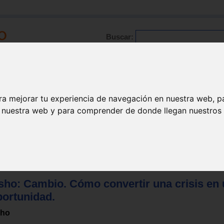
Buscar:
Formación
Directorio
Trabajo
Registro
ra mejorar tu experiencia de navegación en nuestra web, p
n nuestra web y para comprender de donde llegan nuestros v
Superación personal
sho: Cambio. Cómo convertir una crisis en
portunidad.
ho