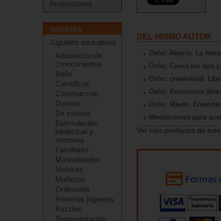
Promociones
DEL MISMO AUTOR
Juguetes educativos
Osho: Alegría. La felici
Adquisición de
conocimientos
Osho: Cierra los ojos y
Baño
Osho: creatividad. Libe
Científicos
Osho. Emociones libres 
Construcción
Dominó
Osho. Miedo. Entender 
De exterior
Meditaciones para acab
Estimulación
Ver más productos de este
intelectual y
memoria
Familiares
Manualidades
Motrices
Muñecos
Ordenador
Primeros juguetes
Puzzles
Representación