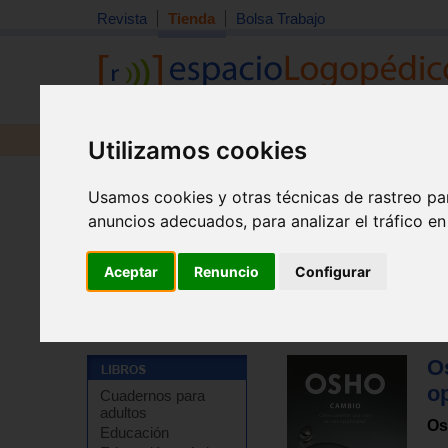
Revista
Tienda
Bolsa Trabajo
Revista
Libros
Material
Juguetes
Utilizamos cookies
Usamos cookies y otras técnicas de rastreo pa
anuncios adecuados, para analizar el tráfico e
Aceptar
Renuncio
Configurar
Tienda
>
Libros
>
Temas de autoayuda
>
Autoayuda - 
O
o
Cuadernos para
adultos
Os
Educación