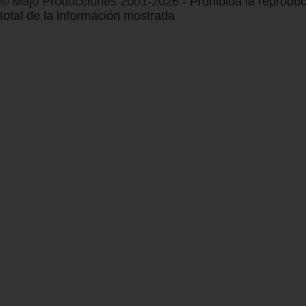
© Majo Producciones 2001-2026
- Prohibida la reproduc
total de la información mostrada