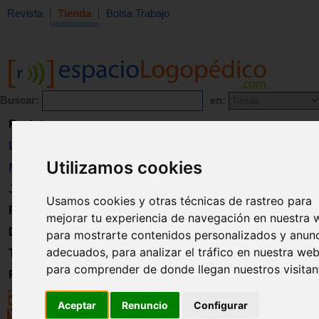
Revista
Tienda
Bolsa Trabajo
Buscar:
en:
Revista
Libros
Utilizamos cookies
Material
Juguetes
Usamos cookies y otras técnicas de rastreo para
Formación
mejorar tu experiencia de navegación en nuestra 
Directorio
para mostrarte contenidos personalizados y anun
adecuados, para analizar el tráfico en nuestra web
Trabajo
para comprender de donde llegan nuestros visitan
Registro
Aceptar
Renuncio
Configurar