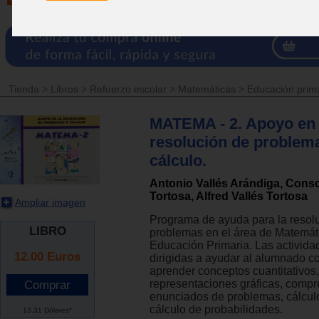
Tienda
>
Libros
>
Refuerzo escolar
>
Matemáticas
>
Educación prim
MATEMA - 2. Apoyo en 
resolución de problem
cálculo.
Antonio Vallés Arándiga, Conso
Tortosa, Alfred Vallés Tortosa
Ampliar imagen
Programa de ayuda para la resol
LIBRO
problemas en el área de Matemát
Educación Primaria. Las activida
12.00
Euros
dirigidas a ayudar al alumnado co
aprender conceptos cuantitativos,
representaciones gráficas, comp
enunciados de problemas, cálcul
cálculo de probabilidades.
13.31 Dólares*