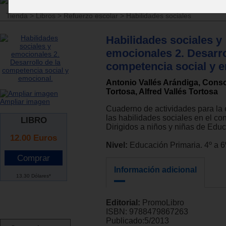
Tienda
>
Libros
>
Refuerzo escolar
>
Habilidades sociales
Habilidades sociales y
emocionales 2. Desarro
competencia social y 
Antonio Vallés Arándiga, Conso
Tortosa, Alfred Vallés Tortosa
Ampliar imagen
Cuaderno de actividades para la
las habilidades sociales en el con
LIBRO
Dirigidos a niños y niñas de Educ
12.00
Euros
Nivel:
Educación Primaria. 4º a 6
Información adicional
13.30 Dólares*
Editorial:
PromoLibro
ISBN:
9788479867263
Publicado:
5/2013