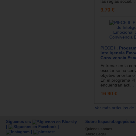
las reglas social...
9.70 €
PIECE II. Progra
Inteligencia Emoc
Convivencia Esco
Entrenar en la con
escolar se ha conv
objetivo prioritari
En el programa P
encuentran acti...
16.90 €
Ver más artículos de 
Síguenos en:
Sobre EspacioLogopédico
|
|
Quienes somos
|
Aviso Legal