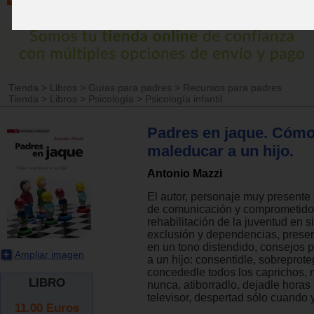
Tienda
>
Libros
>
Guías para padres
>
Recursos para padres
Tienda
>
Libros
>
Psicología
>
Psicología infantil
Padres en jaque. Cóm
maleducar a un hijo.
Antonio Mazzi
El autor, personaje muy presente
de comunicación y comprometido
rehabilitación de la juventud en s
exclusión y dependencias, present
en un tono distendido, consejos p
Ampliar imagen
a un hijo: consentidle, sobreprote
concededle todos los caprichos, n
LIBRO
nunca, atiborradlo, dejadle horas 
televisor, despertad sólo cuando 
11.00
Euros