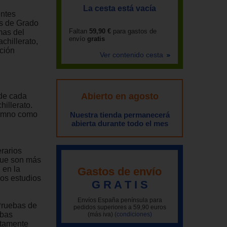
La cesta está vacía
entes
os de Grado
Faltan
59,90 €
para gastos de
mas del
envío
gratis
chillerato,
ción
Ver contenido cesta
Abierto en agosto
 de cada
hillerato.
lumno como
Nuestra tienda permanecerá
abierta durante todo el mes
erarios
 que son más
 en la
Gastos de envío
os estudios
G R A T I S
Envíos España península para
Pruebas de
pedidos superiores a 59,90 euros
ebas
(más iva)
(condiciones)
ctamente