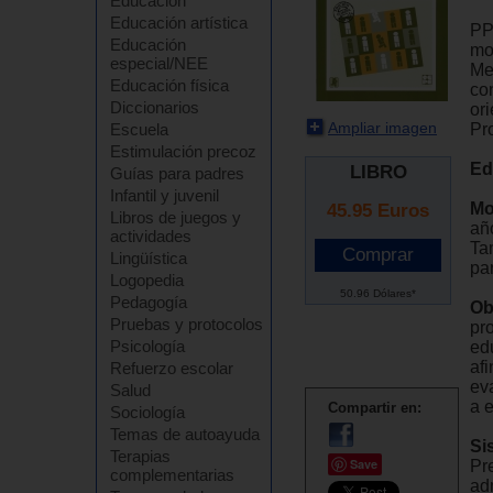
Educación
Educación artística
PP
Educación
mo
especial/NEE
Me
Educación física
co
Diccionarios
or
Ampliar imagen
Pr
Escuela
Estimulación precoz
Ed
LIBRO
Guías para padres
Infantil y juvenil
Mo
45.95
Euros
Libros de juegos y
año
actividades
Ta
Lingüística
pa
Logopedia
50.96 Dólares*
Pedagogía
Ob
Pruebas y protocolos
pr
Psicología
ed
afi
Refuerzo escolar
ev
Salud
a 
Compartir en:
Sociología
Temas de autoayuda
Si
Terapias
Save
Pr
complementarias
ad