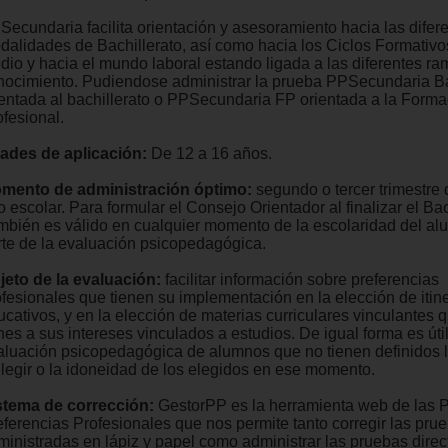
Secundaria facilita orientación y asesoramiento hacia las difer
dalidades de Bachillerato, así como hacia los Ciclos Formativ
dio y hacia el mundo laboral estando ligada a las diferentes ra
nocimiento. Pudiendose administrar la prueba PPSecundaria Ba
ientada al bachillerato o PPSecundaria FP orientada a la Forma
ofesional.
ades de aplicación:
De 12 a 16 años.
mento de administración óptimo:
segundo o tercer trimestre
 escolar. Para formular el Consejo Orientador al finalizar el Bac
mbién es válido en cualquier momento de la escolaridad del a
rte de la evaluación psicopedagógica.
jeto de la evaluación:
facilitar información sobre preferencias
ofesionales que tienen su implementación en la elección de itin
ucativos, y en la elección de materias curriculares vinculantes
nes a sus intereses vinculados a estudios. De igual forma es útil
aluación psicopedagógica de alumnos que no tienen definidos l
elegir o la idoneidad de los elegidos en ese momento.
stema de corrección:
GestorPP es la herramienta web de las 
eferencias Profesionales que nos permite tanto corregir las pru
ministradas en lápiz y papel como administrar las pruebas dire