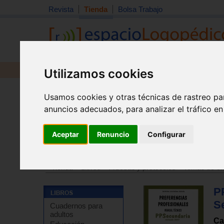
Revista
Tienda
Bolsa Trabajo
Utilizamos cookies
Revista
Libros
Material
Juguetes
Usamos cookies y otras técnicas de rastreo pa
anuncios adecuados, para analizar el tráfico e
Aceptar
Renuncio
Configurar
Tienda
>
Libros
>
Pruebas y protocolos
>
Primera infa
Tienda
>
Libros
>
Pruebas y protocolos
>
Temas de e
P
Se
Cuadernos para
adultos
Ca