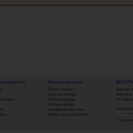
ioLogopédico
Nuestras garantías
BOLETÍ
os
Cómo comprar
Baja del b
Envío de pedidos
Alta en el
 nosotros
Formas de pago
Ver último
Contacto tienda
Recibe nue
27
Condiciones de venta
kies
Política de devoluciones