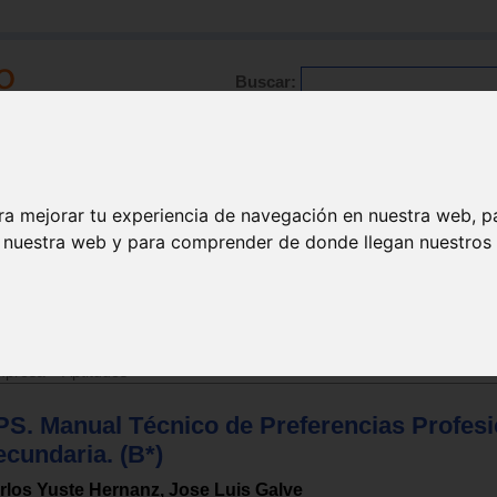
Buscar:
Formación
Directorio
Trabajo
Registro
ra mejorar tu experiencia de navegación en nuestra web, p
n nuestra web y para comprender de donde llegan nuestros v
ncia y escolares
mpresa
>
Aptitudes
PS. Manual Técnico de Preferencias Profesi
cundaria. (B*)
rlos Yuste Hernanz, Jose Luis Galve