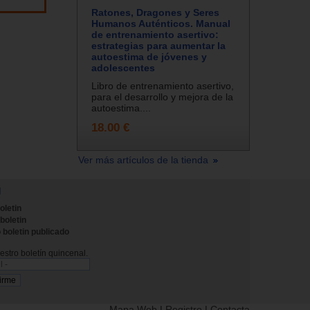
Ratones, Dragones y Seres
Humanos Auténticos. Manual
de entrenamiento asertivo:
estrategias para aumentar la
autoestima de jóvenes y
adolescentes
Libro de entrenamiento asertivo,
para el desarrollo y mejora de la
autoestima....
18.00 €
Ver más artículos de la tienda
N
oletin
 boletin
 boletin publicado
stro boletín quincenal.
Mapa Web
|
Registro
|
Contacta