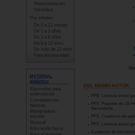
Representación
Simbólico
Por edades:
De 0 a 12 meses
De 1 a 3 años
De 3 a 6 años
De 6 a 12 años
De más de 12 años
Para tercera edad
Ma
MATERIAL
didáctico
DEL MISMO AUTOR
Elementos para
estimulación
PPB. Licencia inicial g
Competencias
PPS. Paquete de 25 Hoj
básicas
Secundaria.
Manipulativo -
PPS. Cuaderno de apli
escolar
Musical
PPS. Licencia inicial 
Educación física
Cuaderno de elementos
Para el lenguaje