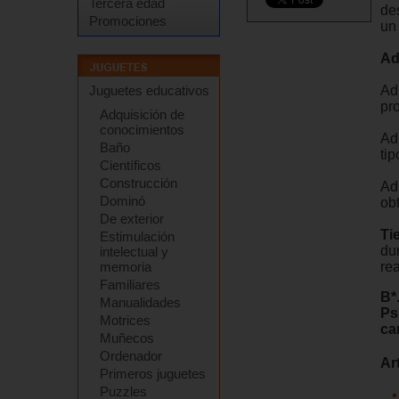
Tercera edad
de
Promociones
un
Ad
Ad
Juguetes educativos
pro
Adquisición de
conocimientos
Ad
Baño
tip
Científicos
Construcción
Ad
Dominó
obt
De exterior
Ti
Estimulación
du
intelectual y
rea
memoria
Familiares
B*
Manualidades
Ps
Motrices
ca
Muñecos
Ordenador
Ar
Primeros juguetes
Puzzles