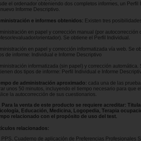
sde el ordenador obteniendo dos completos informes, un Perfil I
 nuevo Informe Descriptivo.
ministración e informes obtenidos:
Existen tres posibilidades
ministración en papel y corrección manual (por autocorrección o
fesor/evaluador/orientador). Se obtiene el Perfil Individual.
ministración en papel y corrección informatizada vía web. Se o
os de informe: Individual e Informe Descriptivo
ministración informatizada (sin papel) y corrección automática.
ienen dos tipos de informe: Perfil Individual e Informe Descripti
empo de administración aproximado:
cada una de las prueb
rar unos 50 minutos, incluyendo el tiempo necesario para que 
lice la autocorrección de sus cuestionarios.
. Para la venta de este producto se requiere acreditar: Titul
icología, Educación, Medicina, Logopedia, Terapia ocupacio
mpo relacionado con el propósito de uso del test.
tículos relacionados:
PPS. Cuaderno de aplicación de Preferencias Profesionales S