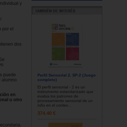
ndividual y
:
 por el
btienen dos
 Se
vo
as puede
Perfil Sensorial 2. SP-2 (Juego
el alumno
completo)
El perfil sensorial - 2 es un
instrumento estandarizado que
ación en
evalúa los patrones de
nal u otro
procesamiento sensorial de un
niño en el contex...
374.40 €
ecundaria.