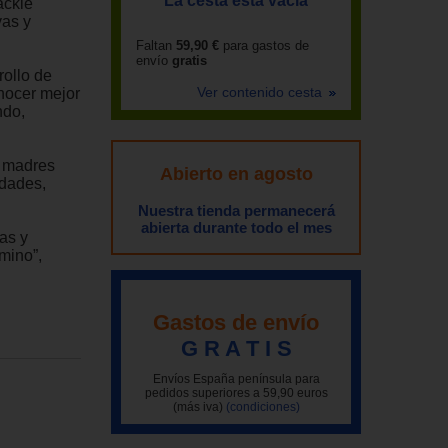
La cesta está vacía
ackie
vas y
Faltan
59,90 €
para gastos de
envío
gratis
rollo de
Ver contenido cesta
nocer mejor
ndo,
y madres
Abierto en agosto
idades,
Nuestra tienda permanecerá
abierta durante todo el mes
ras y
mino”,
Gastos de envío
G R A T I S
Envíos España península para
pedidos superiores a 59,90 euros
(más iva)
(condiciones)