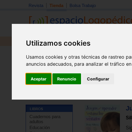
Revista
Tienda
Bolsa Trabajo
Utilizamos cookies
Revista
Libros
Material
Juguetes
Usamos cookies y otras técnicas de rastreo pa
anuncios adecuados, para analizar el tráfico e
Aceptar
Renuncio
Configurar
Tienda
>
Libros
>
Libros de juegos y actividades
>
Jue
J
Cuadernos para
Si
adultos
Educación
Si