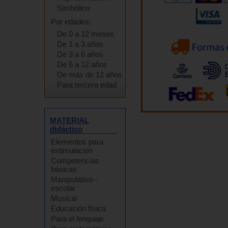
Simbólico
Por edades:
De 0 a 12 meses
De 1 a 3 años
De 3 a 6 años
De 6 a 12 años
De más de 12 años
Para tercera edad
MATERIAL
didáctico
Elementos para
estimulación
Competencias
básicas
Manipulativo -
escolar
Musical
Educación física
Para el lenguaje