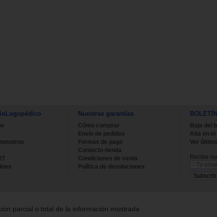
ioLogopédico
Nuestras garantías
BOLETÍ
os
Cómo comprar
Baja del b
Envío de pedidos
Alta en el
 nosotros
Formas de pago
Ver último
Contacto tienda
Recibe nue
27
Condiciones de venta
kies
Política de devoluciones
ión parcial o total de la información mostrada