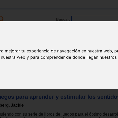
Buscar:
Formación
Directorio
Trabajo
Registro
ra mejorar tu experiencia de navegación en nuestra web, p
n nuestra web y para comprender de donde llegan nuestros v
gos para niños de 0 a 3 años
uegos para aprender y estimular los sentido
lberg, Jackie
guiendo con su serie de libros de juegos para el óptimo desarro