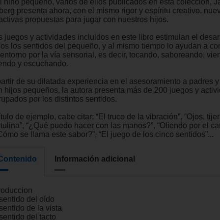
el niño pequeño, varios de ellos publicados en esta colección, J
berg presenta ahora, con el mismo rigor y espíritu creativo, nue
activas propuestas para jugar con nuestros hijos.
 juegos y actividades incluidos en este libro estimulan el desar
dos los sentidos del pequeño, y al mismo tiempo lo ayudan a co
entorno por la vía sensorial, es decir, tocando, saboreando, vie
iendo y escuchando.
partir de su dilatada experiencia en el asesoramiento a padres 
n hijos pequeños, la autora presenta más de 200 juegos y activ
upados por los distintos sentidos.
ítulo de ejemplo, cabe citar: “El truco de la vibración”, “Ojos, tije
rtulina”, “¿Qué puedo hacer con las manos?”, “Oliendo por el ca
Cómo se llama este sabor?”, “El juego de los cinco sentidos”...
Contenido
Información adicional
troduccion
sentido del oído
sentido de la vista
sentido del tacto