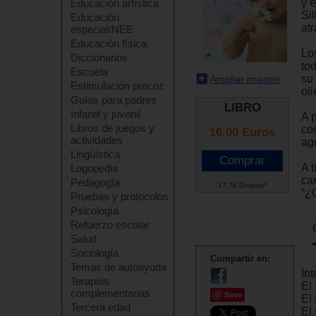
y 
Educación artística
Sil
Educación
atr
especial/NEE
Educación física
Los
Diccionarios
to
Escuela
su 
Ampliar imagen
Estimulación precoz
ol
Guías para padres
LIBRO
Infantil y juvenil
A 
Libros de juegos y
co
16.00
Euros
actividades
agr
Lingüística
A t
Logopedia
ca
Pedagogía
17.76 Dólares*
“¿
Pruebas y protocolos
Psicología
Refuerzo escolar
Salud
Sociología
Compartir en:
Temas de autoayuda
In
Terapias
El 
complementarias
Save
El 
Tercera edad
El 