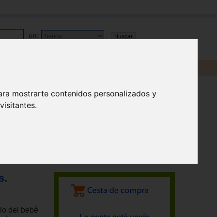
en:
ara mostrarte contenidos personalizados y
isitantes.
s.
llo del bebé