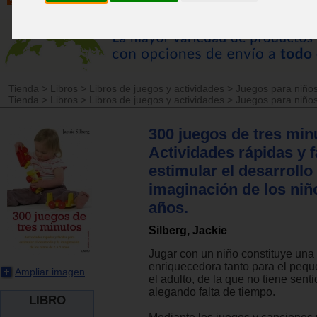
Tienda
>
Libros
>
Libros de juegos y actividades
>
Juegos para niños
Tienda
>
Libros
>
Libros de juegos y actividades
>
Juegos para niños
300 juegos de tres min
Actividades rápidas y f
estimular el desarrollo 
imaginación de los niñ
años.
Silberg, Jackie
Jugar con un niño constituye una
enriquecedora tanto para el peq
Ampliar imagen
el adulto, de la que no tiene sent
alegando falta de tiempo.
LIBRO