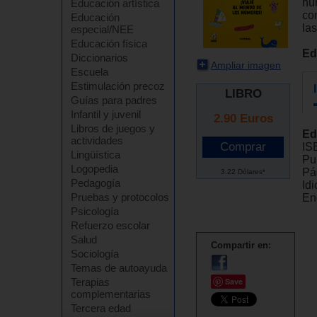
nu
Educación artística
co
Educación
las
especial/NEE
Educación física
Ed
Diccionarios
Ampliar imagen
Escuela
Estimulación precoz
LIBRO
Guías para padres
Infantil y juvenil
2.90
Euros
Libros de juegos y
Ed
actividades
IS
Lingüística
Pu
Logopedia
Pá
3.22 Dólares*
Pedagogía
Id
Pruebas y protocolos
En
Psicología
Refuerzo escolar
Salud
Compartir en:
Sociología
Temas de autoayuda
Terapias
Save
complementarias
Tercera edad