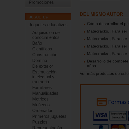
Promociones
DEL MISMO AUTOR
Cómo desarrollar el p
Juguetes educativos
Matecracks. ¡Para ser
Adquisición de
conocimientos
Matecracks. ¡Para ser
Baño
Matecracks. ¡Para ser
Científicos
Matecracks. ¡Para ser
Construcción
Dominó
Desarrollo de competen
años.
De exterior
Estimulación
Ver más productos de este
intelectual y
memoria
Familiares
Manualidades
Motrices
Muñecos
Ordenador
Primeros juguetes
Puzzles
Representación