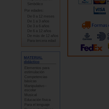
Simbólico
Por edades:
De 0 a 12 meses
De 1 a 3 años
De 3 a 6 años
De 6 a 12 años
De más de 12 años
Para tercera edad
MATERIAL
didáctico
Elementos para
estimulación
Competencias
básicas
Manipulativo -
escolar
Musical
Educación física
Para el lenguaje