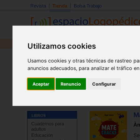
Revista
Tienda
Bolsa Trabajo
Utilizamos cookies
Revista
Libros
Material
Juguetes
Usamos cookies y otras técnicas de rastreo pa
anuncios adecuados, para analizar el tráfico e
Aceptar
Renuncio
Configurar
Tienda
>
Libros
>
Libros de juegos y actividades
>
Jue
M
Cuadernos para
Àn
adultos
Educación
Se