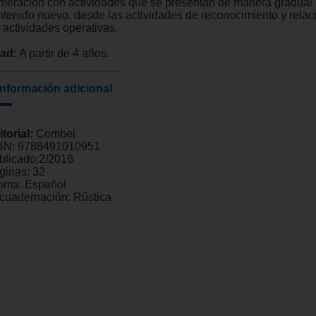
meración con actividades que se presentan de manera gradual
ntenido nuevo, desde las actividades de reconocimiento y relac
 actividades operativas.
ad:
A partir de 4 años.
Información adicional
itorial:
Combel
BN:
9788491010951
blicado:
2/2016
ginas:
32
ioma:
Español
cuadernación:
Rústica