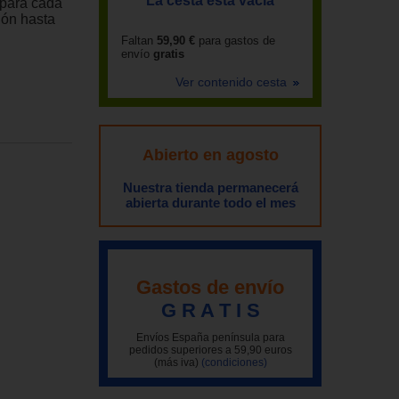
La cesta está vacía
 para cada
ión hasta
Faltan
59,90 €
para gastos de
envío
gratis
Ver contenido cesta
Abierto en agosto
Nuestra tienda permanecerá
abierta durante todo el mes
Gastos de envío
G R A T I S
Envíos España península para
pedidos superiores a 59,90 euros
(más iva)
(condiciones)