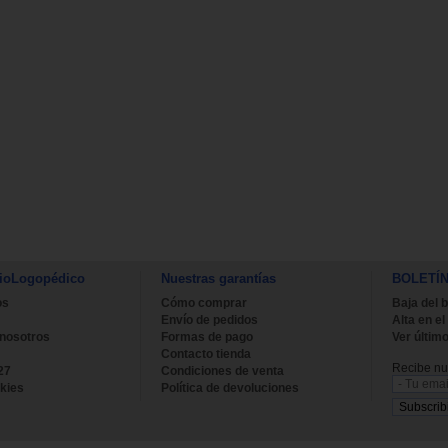
ioLogopédico
Nuestras garantías
BOLETÍ
os
Cómo comprar
Baja del b
Envío de pedidos
Alta en el
 nosotros
Formas de pago
Ver último
Contacto tienda
Recibe nue
27
Condiciones de venta
kies
Política de devoluciones