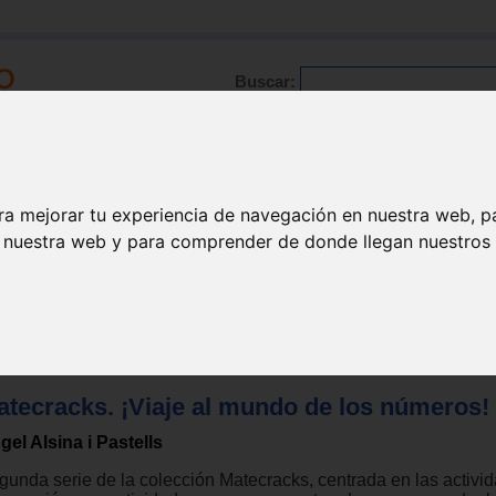
Buscar:
Formación
Directorio
Trabajo
Registro
ra mejorar tu experiencia de navegación en nuestra web, p
n nuestra web y para comprender de donde llegan nuestros v
gos para niños de 3 a 6 años
atecracks. ¡Viaje al mundo de los números!
gel Alsina i Pastells
gunda serie de la colección Matecracks, centrada en las activi