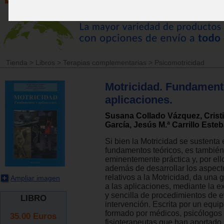
Tienda
>
Libros
>
Terapias complementarias
>
Psicomotricidad
Motricidad. Fundament
aplicaciones.
Susana Collado Vázquez, Crist
García, Jesús M.ª Carrillo Este
Si bien la Motricidad se sustenta
fundamentos teóricos, es también
eminentemente práctica y, por ello
además de desarrollar los aspect
relativos a la Motricidad, da una 
Ampliar imagen
a las aplicaciones, mediante la e
y sencilla de procedimientos de 
LIBRO
intervención. Escrita por un equip
formado por médicos, psicólogos
35.00
Euros
fisioterapeutas que han aportado