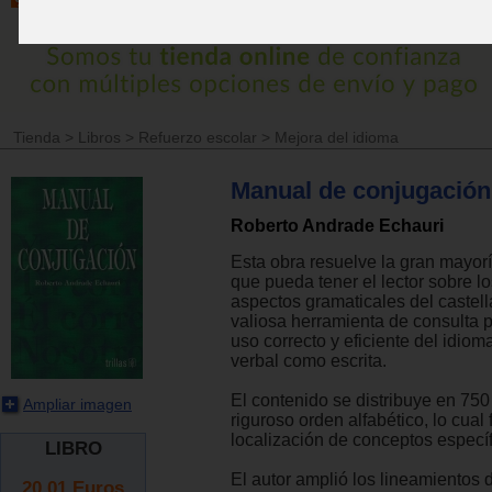
Tienda
>
Libros
>
Refuerzo escolar
>
Mejora del idioma
Manual de conjugación
Roberto Andrade Echauri
Esta obra resuelve la gran mayor
que pueda tener el lector sobre l
aspectos gramaticales del castel
valiosa herramienta de consulta 
uso correcto y eficiente del idiom
verbal como escrita.
El contenido se distribuye en 750
Ampliar imagen
riguroso orden alfabético, lo cual f
localización de conceptos específ
LIBRO
El autor amplió los lineamientos 
20.01
Euros