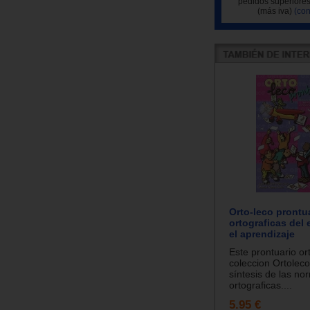
pedidos superiores
(más iva)
(con
Orto-leco prontu
ortograficas del
el aprendizaje
Este prontuario or
coleccion Ortolec
síntesis de las no
ortograficas....
5.95 €