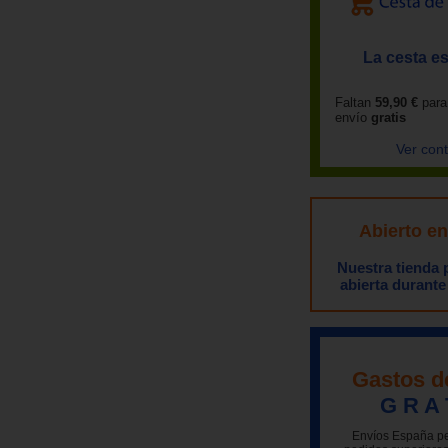
La cesta es
Faltan
59,90 €
para
envío
gratis
Ver con
Abierto e
Nuestra tienda
abierta durante
Gastos d
G R A 
Envíos España pe