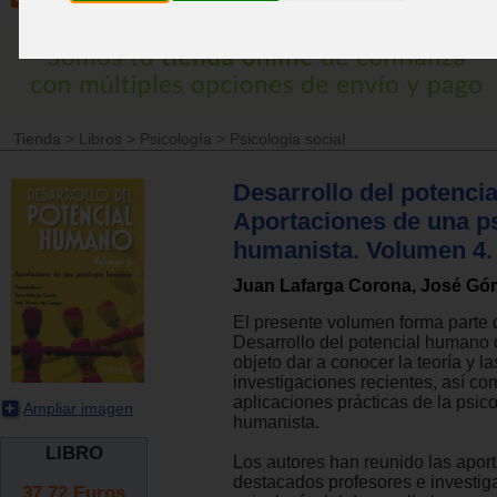
Tienda
>
Libros
>
Psicología
>
Psicologia social
Desarrollo del potenci
Aportaciones de una p
humanista. Volumen 4.
Juan Lafarga Corona, José G
El presente volumen forma parte 
Desarrollo del potencial humano 
objeto dar a conocer la teoría y la
investigaciones recientes, así co
aplicaciones prácticas de la psic
Ampliar imagen
humanista.
LIBRO
Los autores han reunido las apor
destacados profesores e investig
37.72
Euros