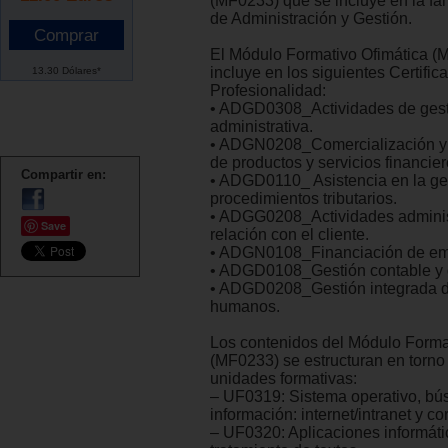
(MF0233) que se incluye en la fam
de Administración y Gestión.
El Módulo Formativo Ofimática (
incluye en los siguientes Certific
13.30 Dólares*
Profesionalidad:
• ADGD0308_Actividades de ges
administrativa.
• ADGN0208_Comercialización y 
de productos y servicios financier
Compartir en:
• ADGD0110_ Asistencia en la ges
procedimientos tributarios.
• ADGG0208_Actividades administ
Save
relación con el cliente.
• ADGN0108_Financiación de em
• ADGD0108_Gestión contable y d
• ADGD0208_Gestión integrada d
humanos.
Los contenidos del Módulo Forma
(MF0233) se estructuran en torno
unidades formativas:
– UF0319: Sistema operativo, bú
información: internet/intranet y co
– UF0320: Aplicaciones informáti