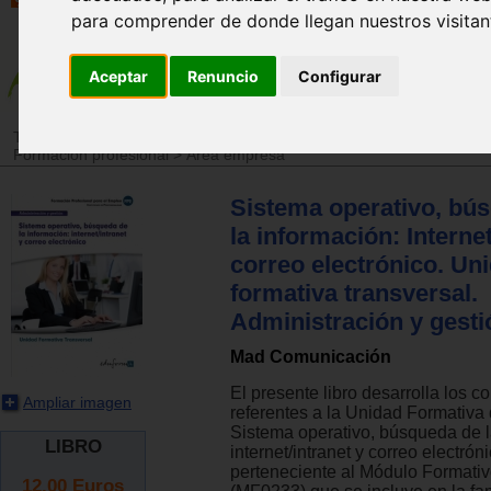
para comprender de donde llegan nuestros visitan
Aceptar
Renuncio
Configurar
Tienda
>
Libros
>
Escuela
>
Temarios de oposiciones y formación pr
Formación profesional
>
Área empresa
Sistema operativo, bú
la información: Internet
correo electrónico. Un
formativa transversal.
Administración y gesti
Mad Comunicación
El presente libro desarrolla los c
Ampliar imagen
referentes a la Unidad Formativ
Sistema operativo, búsqueda de l
LIBRO
internet/intranet y correo electró
perteneciente al Módulo Formativ
12.00
Euros