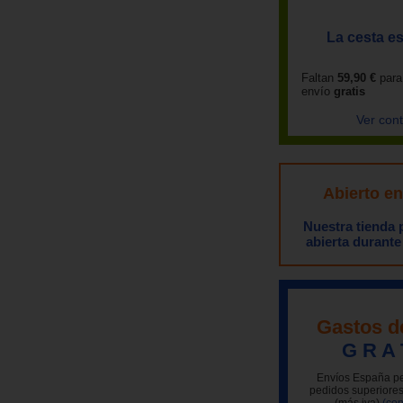
La cesta es
Faltan
59,90 €
para
envío
gratis
Ver con
Abierto e
Nuestra tienda
abierta durante
Gastos d
G R A 
Envíos España pe
pedidos superiores
(más iva)
(con