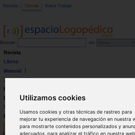
Revista
Tienda
Bolsa Trabajo
Buscar:
en:
Revista
Libros
Material
Juguetes
Formación
Utilizamos cookies
Directorio
Trabajo
Usamos cookies y otras técnicas de rastreo para
Registro
mejorar tu experiencia de navegación en nuestra 
para mostrarte contenidos personalizados y anun
adecuados, para analizar el tráfico en nuestra web