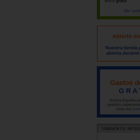
envío
gratis
Ver con
Abierto e
Nuestra tienda
abierta durante
Gastos d
G R A 
Envíos España pe
pedidos superiores
(más iva)
(con