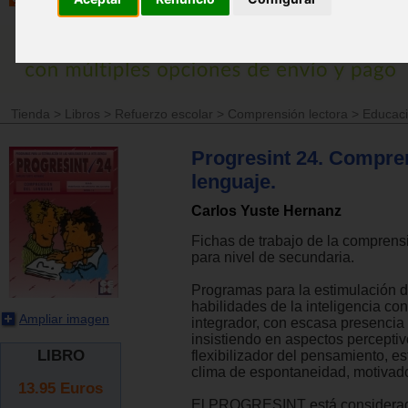
Tienda
>
Libros
>
Refuerzo escolar
>
Comprensión lectora
>
Educaci
Progresint 24. Compre
lenguaje.
Carlos Yuste Hernanz
Fichas de trabajo de la comprens
para nivel de secundaria.
Programas para la estimulación d
habilidades de la inteligencia con
Ampliar imagen
integrador, con escasa presencia
insistiendo en aspectos perceptiv
LIBRO
flexibilizador del pensamiento, e
clima de espontaneidad, motivador
13.95
Euros
El PROGRESINT está considera