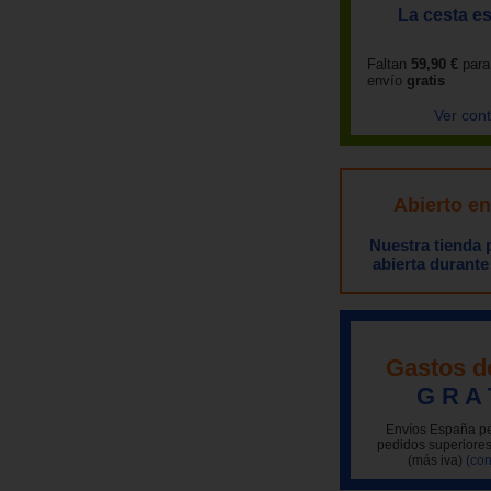
La cesta es
Faltan
59,90 €
para
envío
gratis
Ver con
Abierto e
Nuestra tienda
abierta durante
Gastos d
G R A 
Envíos España pe
pedidos superiores
(más iva)
(con