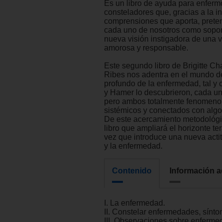
Es un libro de ayuda para enferm
consteladores que, gracias a la i
comprensiones que aporta, preten
cada uno de nosotros como sopor
nueva visión instigadora de una 
amorosa y responsable.
Este segundo libro de Brigitte C
Ribes nos adentra en el mundo de
profundo de la enfermedad, tal y
y Hamer lo descubrieron, cada u
pero ambos totalmente fenomeno
sistémicos y conectados con alg
De este acercamiento metodológ
libro que ampliará el horizonte te
vez que introduce una nueva actit
y la enfermedad.
Contenido
Información a
I. La enfermedad.
II. Constelar enfermedades, sínt
III. Observaciones sobre enferme