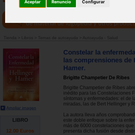
Aceptar
Renuncio
Configurar
Tienda
>
Libros
>
Temas de autoayuda
>
Autoayuda - Salud
Constelar la enfermed
las comprensiones de H
Hamer.
Brigitte Champetier De Ribes
Brigitte Champetier de Ribes abr
inédito para las Constelaciones 
síntomas y enfermedades: el de l
miradas, las de Bert Hellinger y 
Ampliar imagen
La autora lleva años comprobando
LIBRO
este doble enfoque sobre la enfe
más de 6000 constelaciones que h
12.00
Euros
presenta dicha fusión desde disti