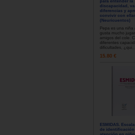
para entender la
discapacidad, val
diferencias y apr
convivir con ella
(Neuricuentos)
Pepa es una niña a
gusta mucho jugar
amigos del cole. 
diferentes capaci
dificultades, ¿qui..
15.80 €
ESMIDAS. Escala
de identificación
atención en niño