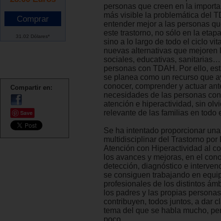
personas que creen en la importa
más visible la problemática del 
entender mejor a las personas q
este trastorno, no sólo en la etapa
31.02 Dólares*
sino a lo largo de todo el ciclo vit
nuevas alternativas que mejoren 
sociales, educativas, sanitarias…
personas con TDAH. Por ello, est
se planea como un recurso que a
conocer, comprender y actuar ant
Compartir en:
necesidades de las personas con 
atención e hiperactividad, sin olv
relevante de las familias en todo e
Save
Se ha intentado proporcionar una
multidisciplinar del Trastorno por 
Atención con Hiperactividad al c
los avances y mejoras, en el con
detección, diagnóstico e interve
se consiguen trabajando en equi
profesionales de los distintos ám
los padres y las propias person
contribuyen, todos juntos, a dar c
tema del que se habla mucho, pe
poco.