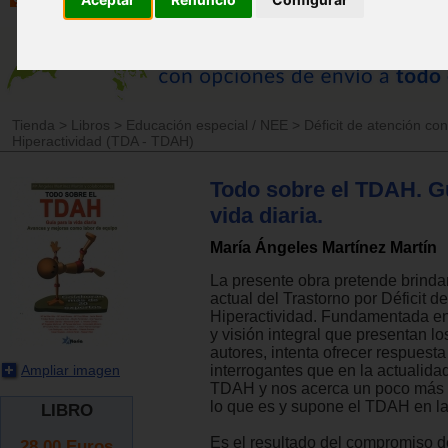
Tienda
>
Libros
>
Educación especial / NEE
>
Déficit de atención con
Hiperactividad (TDA - TDAH)
Todo sobre el TDAH. Gu
vida diaria.
María Ángeles Martínez Martín
La presente obra pretende brinda
actual del Trastorno por Déficit d
Hiperactividad. Fundamentada en
y visión integral que presentan los
autores, intenta ofrecer respuesta
Ampliar imagen
interrogantes que en la actualidad
TDAH y nos acerca un poco más a
lo que es y supone el TDAH en la 
LIBRO
Es el resultado del compromiso 
28.00
Euros