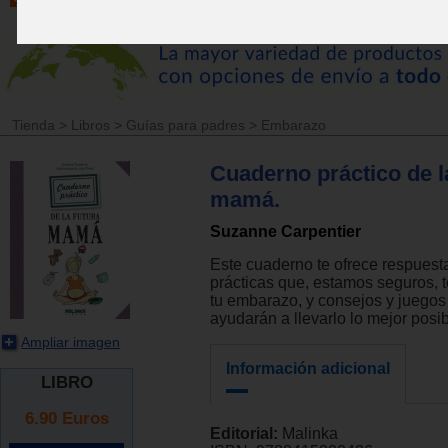
Tienda
>
Libros
>
Guías para padres
>
Embarazo
Cuaderno práctico de l
mamá.
Suzanne Carpentier
Este cuaderno te ofrece respuest
prácticas que, estamos seguros, 
tu embarazo, y consejos y juegos
ayudarán a llevarlo lo mejor posib
Ampliar imagen
Información adicional
LIBRO
6.90
Euros
Editorial:
Malinka