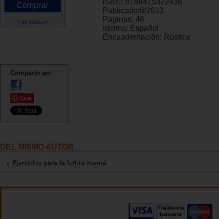
ISBN:
9788415322436
Publicado:
6/2013
Páginas:
46
7.65 Dólares*
Idioma:
Español
Encuadernación:
Rústica
Compartir en:
Save
DEL MISMO AUTOR
Ejercicios para la futura mamá