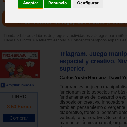
Aceptar
Renuncio
Configurar
Tienda
>
Libros
>
Libros de juegos y actividades
>
Juegos para niños
Tienda
>
Libros
>
Refuerzo escolar
>
Conceptos temporo-espaciales
Triagram. Juego manip
espacial y creativo. Niv
superior.
Carlos Yuste Hernanz, David Y
Ampliar imagen
Triagram es un juego manipulati
funcionamiento aspectos my bási
LIBRO
fundamentales del desarrollo espa
disposición creativa, innovadora,
8.50
Euros
también pensamiento divergente, l
elaborativo, frente al pensamient
vertical, rememorativo. Se centra 
manipulación visomanual, organi