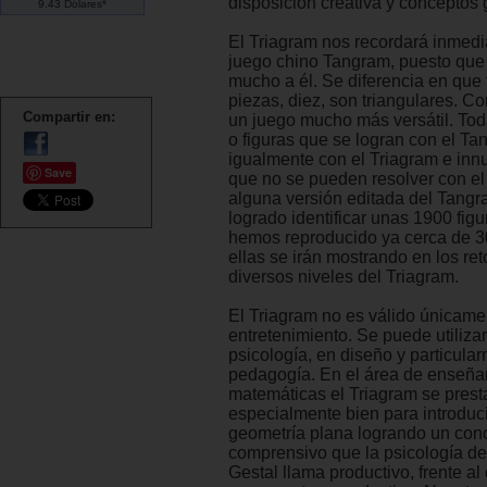
disposición creativa y conceptos
9.43 Dólares*
El Triagram nos recordará inmedi
juego chino Tangram, puesto que
mucho a él. Se diferencia en que 
piezas, diez, son triangulares. C
Compartir en:
un juego mucho más versátil. Toda
o figuras que se logran con el Ta
igualmente con el Triagram e in
Save
que no se pueden resolver con el
alguna versión editada del Tang
logrado identificar unas 1900 figu
hemos reproducido ya cerca de 
ellas se irán mostrando en los ret
diversos niveles del Triagram.
El Triagram no es válido únicam
entretenimiento. Se puede utiliza
psicología, en diseño y particula
pedagogía. En el área de enseña
matemáticas el Triagram se prest
especialmente bien para introduc
geometría plana logrando un con
comprensivo que la psicología de
Gestal llama productivo, frente 