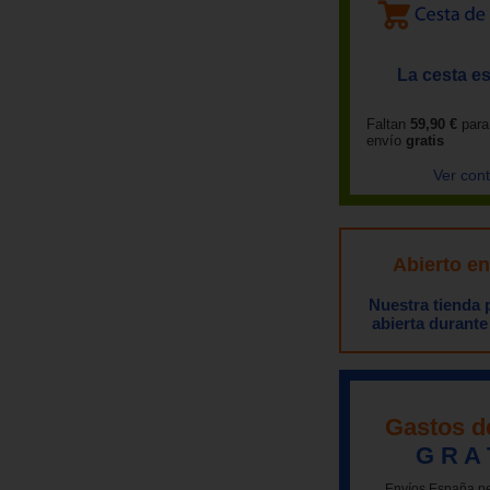
La cesta es
Faltan
59,90 €
para
envío
gratis
Ver con
Abierto e
Nuestra tienda
abierta durante
Gastos d
G R A 
Envíos España pe