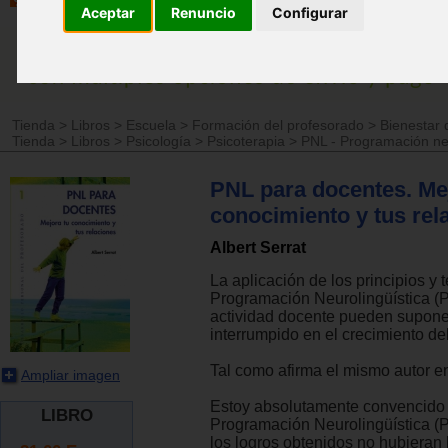
Aceptar
Renuncio
Configurar
Tienda
>
Libros
>
Escuela
>
Formación del profesorado
>
Bienestar 
Tienda
>
Libros
>
Psicología
>
Psicoterapia
>
PNL - Programación neu
PNL para docentes. Me
conocimiento y tus rel
Albert Serrat
La aplicación de los principios y 
Programación Neurolingüística (P
actividad docente pueden supon
interrumpido en el crecimiento de
Tal como afirma el mismo autor en 
Ampliar imagen
Estoy absolutamente convencido 
LIBRO
Programación Neurolingüística 
los logros obtenidos no hubieran