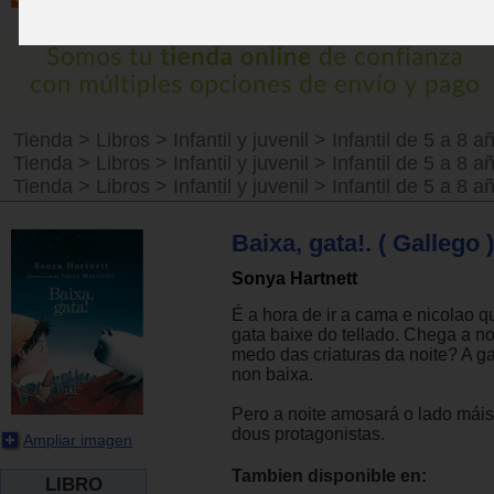
Tienda
>
Libros
>
Infantil y juvenil
>
Infantil de 5 a 8 a
Tienda
>
Libros
>
Infantil y juvenil
>
Infantil de 5 a 8 a
Tienda
>
Libros
>
Infantil y juvenil
>
Infantil de 5 a 8 a
Baixa, gata!. ( Gallego )
Sonya Hartnett
É a hora de ir a cama e nicolao 
gata baixe do tellado. Chega a noi
medo das criaturas da noite? A g
non baixa.
Pero a noite amosará o lado máis
dous protagonistas.
Ampliar imagen
Tambien disponible en:
LIBRO