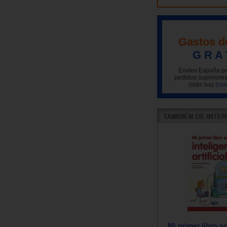
Gastos d
G R A 
Envíos España pe
pedidos superiores
(más iva)
(con
Mi primer libro s