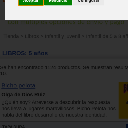
Aceptar
Renuncio
Configurar
Tienda
>
Libros
>
Infantil y juvenil
>
Infantil de 5 a 8 a
LIBROS: 5 años
Se han encontrado 1124 productos. Se muestran resulta
10.
Bicho pelota
Olga de Dios Ruiz
¿Quién soy? Atreverse a descubrir la respuesta
nos lleva a lugares maravillosos. Bicho Pelota nos
habla del libre desarrollo de nuestra identidad.
TAPA DURA