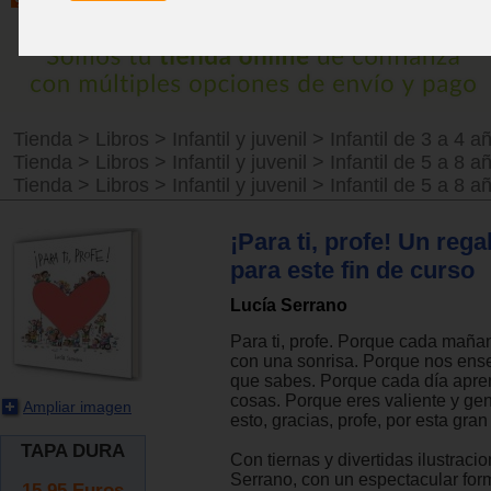
Tienda
>
Libros
>
Infantil y juvenil
>
Infantil de 3 a 4 a
Tienda
>
Libros
>
Infantil y juvenil
>
Infantil de 5 a 8 a
Tienda
>
Libros
>
Infantil y juvenil
>
Infantil de 5 a 8 a
¡Para ti, profe! Un rega
para este fin de curso
Lucía Serrano
Para ti, profe. Porque cada maña
con una sonrisa. Porque nos ens
que sabes. Porque cada día apr
cosas. Porque eres valiente y ge
Ampliar imagen
esto, gracias, profe, por esta gran
TAPA DURA
Con tiernas y divertidas ilustraci
Serrano, con un espectacular for
15.95
Euros