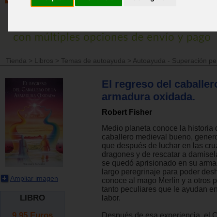
Tienda
>
Libros
>
Temas de autoayuda
>
Autoayuda - Superación pe
El regreso del caballer
armadura oxidada.
Robert Fisher
Medio planeta conoce la historia
caballero medieval bueno, gener
que después de luchar en las cru
dragones y de rescatar a damisela
se quedó aprisionado en su arma
largo peregrinaje para poder desh
Ampliar imagen
conoce al mago Merlín y a otros 
tanto peculiares que le ayudan en
LIBRO
labor.
9.95
Euros
Después de esa experiencia, el 