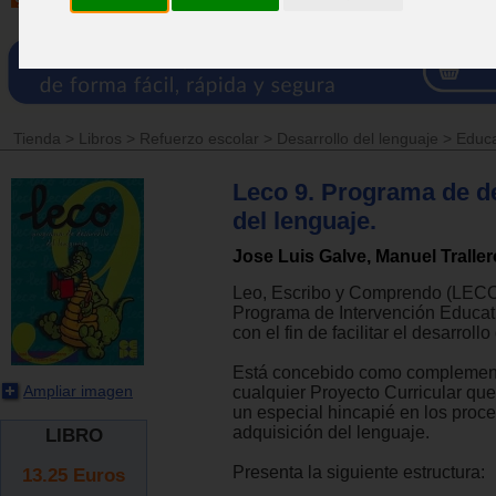
Tienda
>
Libros
>
Refuerzo escolar
>
Desarrollo del lenguaje
>
Educa
Leco 9. Programa de d
del lenguaje.
Jose Luis Galve, Manuel Traller
Leo, Escribo y Comprendo (LECO
Programa de Intervención Educat
con el fin de facilitar el desarroll
Está concebido como complemen
Ampliar imagen
cualquier Proyecto Curricular que
un especial hincapié en los proc
adquisición del lenguaje.
LIBRO
Presenta la siguiente estructura:
13.25
Euros