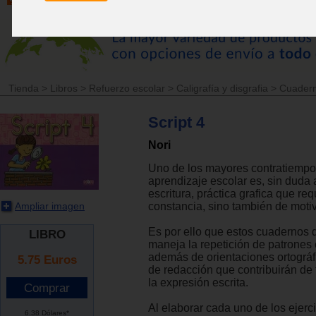
Tienda
>
Libros
>
Refuerzo escolar
>
Caligrafía y disgrafia
>
Cuadern
Script 4
Nori
Uno de los mayores contratiempo
aprendizaje escolar es, sin duda 
escritura, práctica grafica que re
Ampliar imagen
constancia, sino también de moti
Es por ello que estos cuadernos d
LIBRO
maneja la repetición de patrones c
además de orientaciones ortográfi
5.75
Euros
de redacción que contribuirán de 
la expresión escrita.
Al elaborar cada uno de los ejerc
6.38 Dólares*