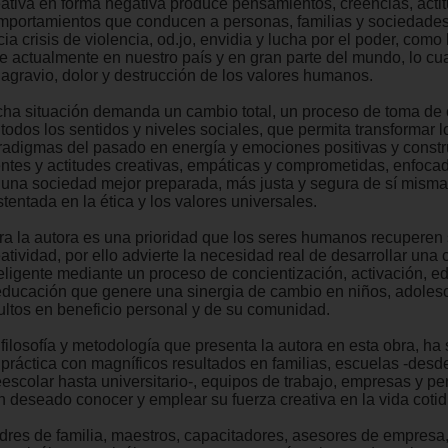
eativa en forma negativa produce pensamientos, creencias, acti
mportamientos que conducen a personas, familias y sociedades
ia crisis de violencia, od.jo, envidia y lucha por el poder, como
ve actualmente en nuestro país y en gran parte del mundo, lo cu
 agravio, dolor y destrucción de los valores humanos.
cha situación demanda un cambio total, un proceso de toma de
todos los sentidos y niveles sociales, que permita transformar l
radigmas del pasado en energía y emociones positivas y constr
ntes y actitudes creativas, empáticas y comprometidas, enfocad
 una sociedad mejor preparada, más justa y segura de sí misma
tentada en la ética y los valores universales.
ra la autora es una prioridad que los seres humanos recuperen
atividad, por ello advierte la necesidad real de desarrollar una 
teligente mediante un proceso de concientización, activación, e
educación que genere una sinergia de cambio en niños, adoles
ultos en beneficio personal y de su comunidad.
 filosofía y metodología que presenta la autora en esta obra, ha
 práctica con magníficos resultados en familias, escuelas -desde
eescolar hasta universitario-, equipos de trabajo, empresas y p
n deseado conocer y emplear su fuerza creativa en la vida cotid
dres de familia, maestros, capacitadores, asesores de empresa, 