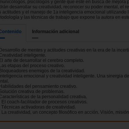
municólogos, psicólogos y gente que esté en busca de mejora p
drán desarrollar su creatividad, reconocer su poder mental, el r
s actitudes y el manejo de 1a inteligencia emocional utilizando 
todología y las técnicas de trabajo que expone la autora en este
Contenido
Información adicional
Desarrollo de mentes y actitudes creativas en la era de la incer
Creatividad inteligente.
El arte de desarrollar el cerebro completo.
 Las etapas del proceso creativo.
 Bloqueadores enemigos de la creatividad.
Inteligencia emocional y creatividad inteligente. Una sinergia d
ntal.
 Habilidades del pensamiento creativo.
 Solución creativa de problemas.
Características de la personalidad creativa.
 El coach-facilitador de procesos creativos.
. Técnicas activadoras de creatividad.
 La creatividad, un concepto filosófico en acción. Visión, misión