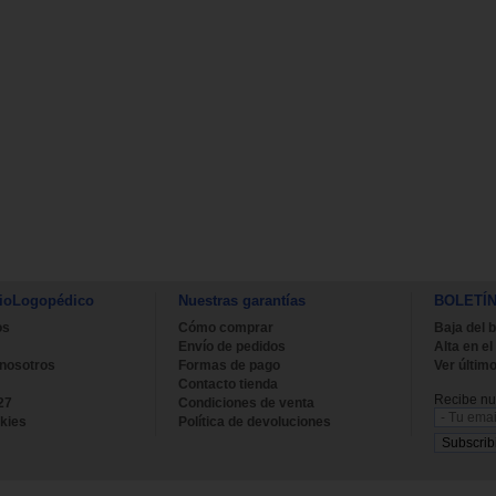
ioLogopédico
Nuestras garantías
BOLETÍ
os
Cómo comprar
Baja del b
Envío de pedidos
Alta en el
 nosotros
Formas de pago
Ver último
Contacto tienda
Recibe nue
27
Condiciones de venta
kies
Política de devoluciones