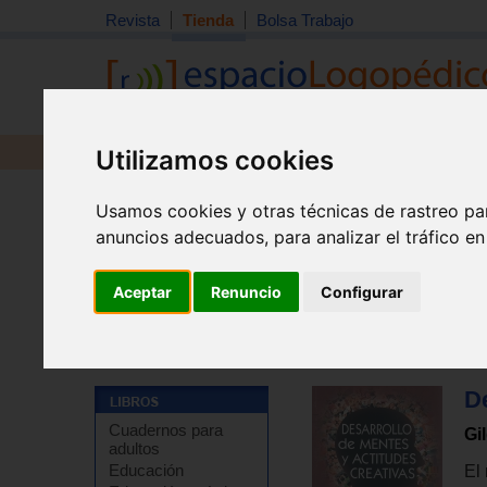
Revista
Tienda
Bolsa Trabajo
Utilizamos cookies
Revista
Libros
Material
Juguetes
Usamos cookies y otras técnicas de rastreo pa
anuncios adecuados, para analizar el tráfico e
Aceptar
Renuncio
Configurar
Tienda
>
Libros
>
Psicología
>
Psicoterapia
>
Psicoter
De
Cuadernos para
Gi
adultos
Educación
El