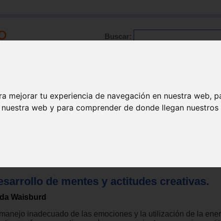
Buscar:
Formación
Directorio
Trabajo
Registro
ra mejorar tu experiencia de navegación en nuestra web, p
n nuestra web y para comprender de donde llegan nuestros v
apia varios
sarrollo de mentes y actitudes creativas.
lda Waisburd
 manejo inadecuado de las emociones y la utilización de la ene