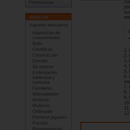
co
Promociones
po
su
me
Juguetes educativos
Adquisición de
conocimientos
Baño
Científicos
1. 
Construcción
2. 
Dominó
3. 
4.
De exterior
5.
Estimulación
6. 
intelectual y
me
memoria
7.
Familiares
8.
Manualidades
9. 
Motrices
10.
Muñecos
11
Ordenador
12.
Primeros juguetes
Puzzles
Representación