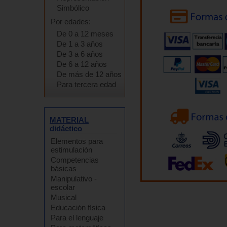
Simbólico
Por edades:
De 0 a 12 meses
De 1 a 3 años
De 3 a 6 años
De 6 a 12 años
De más de 12 años
Para tercera edad
MATERIAL
didáctico
Elementos para
estimulación
Competencias
básicas
Manipulativo -
escolar
Musical
Educación física
Para el lenguaje