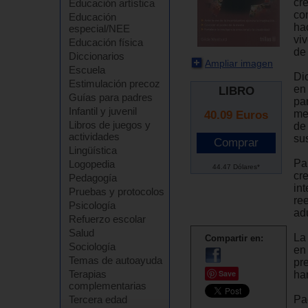
cr
Educación artística
co
Educación
hac
especial/NEE
vi
Educación física
de
Diccionarios
Ampliar imagen
Escuela
Di
Estimulación precoz
en 
LIBRO
Guías para padres
pa
Infantil y juvenil
me
40.09
Euros
Libros de juegos y
de
actividades
sus
Lingüística
Pa
Logopedia
44.47 Dólares*
cre
Pedagogía
in
Pruebas y protocolos
re
Psicología
ad
Refuerzo escolar
Salud
La
Compartir en:
Sociología
en
Temas de autoayuda
pr
Terapias
Save
ha
complementarias
Pa
Tercera edad