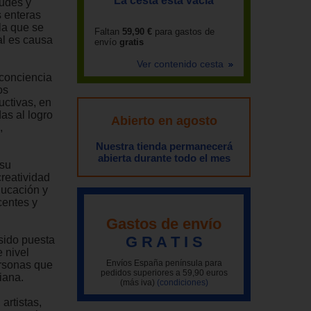
La cesta está vacía
tudes y
 enteras
 la que se
Faltan
59,90 €
para gastos de
al es causa
envío
gratis
Ver contenido cesta
 conciencia
os
uctivas, en
as al logro
Abierto en agosto
,
Nuestra tienda permanecerá
abierta durante todo el mes
 su
creatividad
ducación y
centes y
Gastos de envío
G R A T I S
 sido puesta
 nivel
Envíos España península para
ersonas que
pedidos superiores a 59,90 euros
iana.
(más iva)
(condiciones)
artistas,