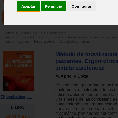
Aceptar
Renuncio
Configurar
Tienda
>
Libros
>
Salud
>
Fisioterapia
Tienda
>
Libros
>
Educación física
>
Educación física para la tercer
Tienda
>
Libros
>
Tercera edad
>
Actividades físicas
Método de movilización
pacientes. Ergomotrici
ámbito asistencial
M. Abric, P Dotte
Esta edición, que reúne en un ún
contenidos actualizados de los d
edición anterior manteniendo la c
Ampliar imagen
una síntesis de las competencias 
conocimientos en ergomotricidad,
LIBRO
nueva que el autor desarrolla de
pragmático, poniéndola por compl
40.53
Euros