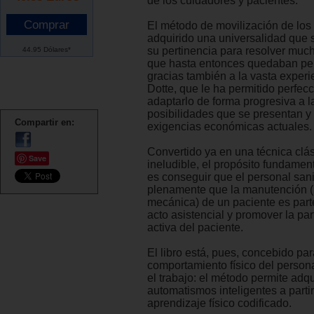
de los cuidadores y pacientes.
El método de movilización de los
adquirido una universalidad que 
su pertinencia para resolver mu
44.95 Dólares*
que hasta entonces quedaban pen
gracias también a la vasta experi
Dotte, que le ha permitido perfecc
adaptarlo de forma progresiva a 
posibilidades que se presentan y 
Compartir en:
exigencias económicas actuales.
Convertido ya en una técnica clás
Save
ineludible, el propósito fundamen
es conseguir que el personal sani
plenamente que la manutención 
mecánica) de un paciente es parte
acto asistencial y promover la par
activa del paciente.
El libro está, pues, concebido par
comportamiento físico del persona
el trabajo: el método permite adqu
automatismos inteligentes a parti
aprendizaje físico codificado.