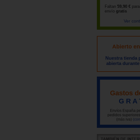
Faltan
59,90 €
para
envío
gratis
Ver con
Abierto e
Nuestra tienda
abierta durante
Gastos d
G R A 
Envíos España pe
pedidos superiores
(más iva)
(con