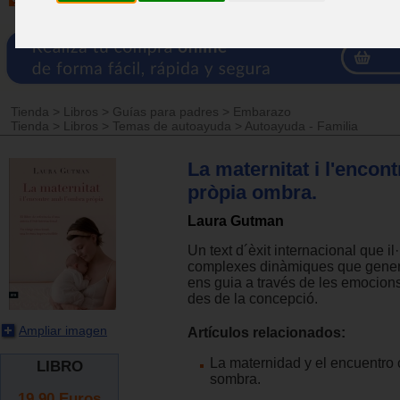
Tienda
>
Libros
>
Guías para padres
>
Embarazo
Tienda
>
Libros
>
Temas de autoayuda
>
Autoayuda - Familia
La maternitat i l'encon
pròpia ombra.
Laura Gutman
Un text d´èxit internacional que il
complexes dinàmiques que genera 
ens guia a través de les emocions 
des de la concepció.
Ampliar imagen
Artículos relacionados:
La maternidad y el encuentro 
LIBRO
sombra.
19.90
Euros