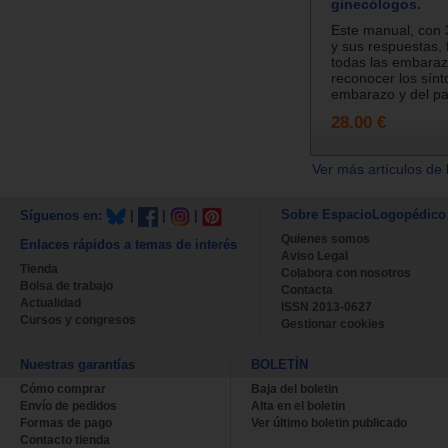
ginecólogos.
Este manual, con 
y sus respuestas, f
todas las embara
reconocer los sín
embarazo y del par
28.00 €
Ver más artículos de 
Sobre EspacioLogopédico
Síguenos en:
|
|
|
Quienes somos
Enlaces rápidos a temas de interés
Aviso Legal
Tienda
Colabora con nosotros
Bolsa de trabajo
Contacta
Actualidad
ISSN 2013-0627
Cursos y congresos
Gestionar cookies
Nuestras garantías
BOLETÍN
Cómo comprar
Baja del boletin
Envío de pedidos
Alta en el boletin
Formas de pago
Ver último boletin publicado
Contacto tienda