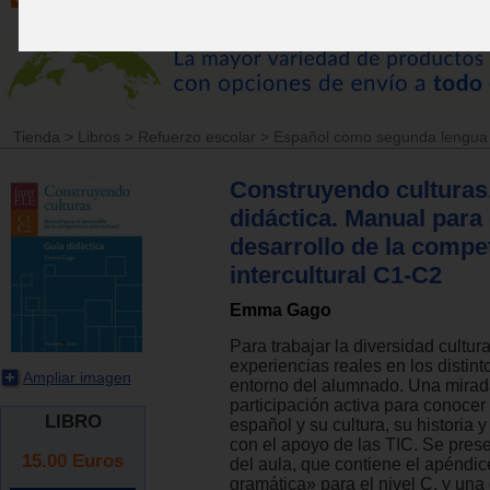
Tienda
>
Libros
>
Refuerzo escolar
>
Español como segunda lengua
Construyendo culturas
didáctica. Manual para 
desarrollo de la compe
intercultural C1-C2
Emma Gago
Para trabajar la diversidad cultura
experiencias reales en los distint
Ampliar imagen
entorno del alumnado. Una mirada
participación activa para conocer
LIBRO
español y su cultura, su historia 
con el apoyo de las TIC. Se prese
15.00
Euros
del aula, que contiene el apéndi
gramática» para el nivel C, y una