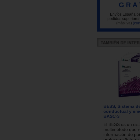
G R A 
Envíos España pe
pedidos superiores
(más iva)
(con
BESS, Sistema d
conductual y emo
BASC-3
El BESS es un sis
multimétodo que 
información de pa
profesores/tutores