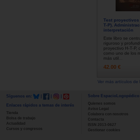
Test proyectivos 
T-P). Administrac
interpretación
Este libro se centr
riguroso y profund
proyectivo H-T-P,
como uno de los m
más util...
42.00 €
Ver más artículos de 
Sobre EspacioLogopédico
Síguenos en:
|
|
|
Quienes somos
Enlaces rápidos a temas de interés
Aviso Legal
Tienda
Colabora con nosotros
Bolsa de trabajo
Contacta
Actualidad
ISSN 2013-0627
Cursos y congresos
Gestionar cookies