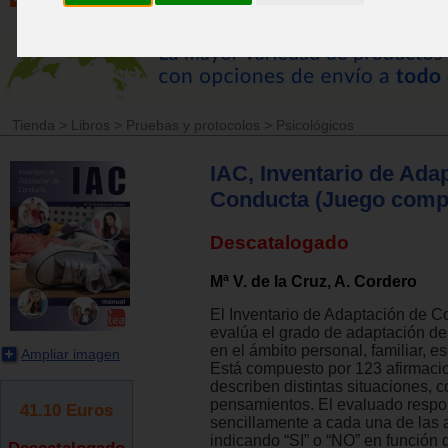
Tienda
>
Libros
>
Pruebas y protocolos
>
Psicológicos
IAC, Inventario de Ada
Conducta (Juego compl
Descatalogado
Mª V. de la Cruz, A. Cordero
El Inventario de Adaptación de C
evalúa el grado de adaptación de
en el ámbito personal, familiar, es
Ampliar imagen
Está compuesto por 123 afirmaci
describen distintas situaciones, 
pensamientos. El evaluado resp
41.10
Euros
sencillamente a cada una de las 
indicando “SI” o “NO” en función 