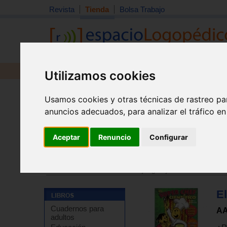
Revista
Tienda
Bolsa Trabajo
Revista
Libros
Material
Juguetes
Utilizamos cookies
Usamos cookies y otras técnicas de rastreo pa
anuncios adecuados, para analizar el tráfico e
Aceptar
Renuncio
Configurar
Tienda
>
Libros
>
Libros de juegos y actividades
>
Jue
Tienda
>
Libros
>
Libros de juegos y actividades
>
Los
El
Cuadernos para
AA
adultos