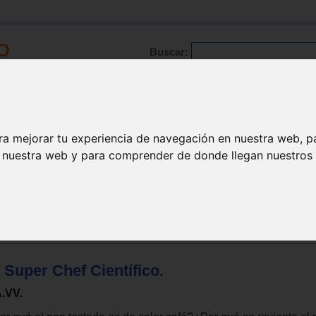
Buscar:
Formación
Directorio
Trabajo
Registro
ra mejorar tu experiencia de navegación en nuestra web, p
n nuestra web y para comprender de donde llegan nuestros v
gos para niños de 6 a 9 años
 niños cocinan
 Super Chef Científico.
.VV.