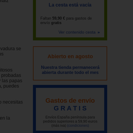
 maíz
La cesta está vacía
Faltan
59,90 €
para gastos de
envío
gratis
Ver contenido cesta
evadura se
os
Abierto en agosto
Nuestra tienda permanecerá
itosos
abierta durante todo el mes
s probadas
y las papas
na, puedes
Gastos de envío
o necesitas
G R A T I S
Envíos España península para
en la
pedidos superiores a 59,90 euros
(más iva)
(condiciones)