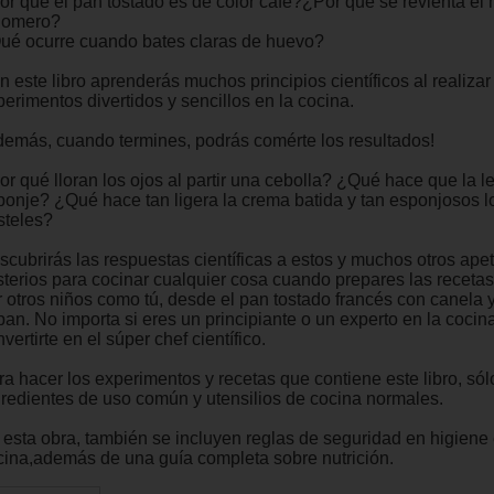
or qué el pan tostado es de color café?¿Por qué se revienta el
lomero?
ué ocurre cuando bates claras de huevo?
 este libro aprenderás muchos principios científicos al realizar
erimentos divertidos y sencillos en la cocina.
demás, cuando termines, podrás comérte los resultados!
or qué lloran los ojos al partir una cebolla? ¿Qué hace que la l
ponje? ¿Qué hace tan ligera la crema batida y tan esponjosos l
steles?
scubrirás las respuestas científicas a estos y muchos otros apet
sterios para cocinar cualquier cosa cuando prepares las receta
r otros niños como tú, desde el pan tostado francés con canela 
 pan. No importa si eres un principiante o un experto en la coci
vertirte en el súper chef científico.
ra hacer los experimentos y recetas que contiene este libro, sól
gredientes de uso común y utensilios de cocina normales.
 esta obra, también se incluyen reglas de seguridad en higiene 
cina,además de una guía completa sobre nutrición.