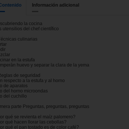
Contenido
Información adicional
scubriendo la cocina
 utensilios del chef científico
Técnicas culinarias
rtar
dir
zclar
cinar en la estufa
mperán huevo y separar la clara de la yema
Reglas de seguridad
n respecto a la estufa y al horno
o de aparatos
o del horno microondas
o del cuchillo
imera parte Preguntas, preguntas, preguntas
or qué se revienta el maíz palomero?
or qué hacen llorar las cebollas?
or qué el pan tostado es de color café?