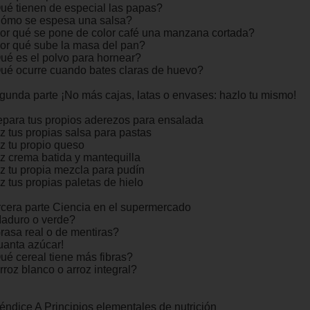
ué tienen de especial las papas?
ómo se espesa una salsa?
or qué se pone de color café una manzana cortada?
or qué sube la masa del pan?
ué es el polvo para hornear?
ué ocurre cuando bates claras de huevo?
gunda parte ¡No más cajas, latas o envases: hazlo tu mismo!
epara tus propios aderezos para ensalada
z tus propias salsa para pastas
z tu propio queso
z crema batida y mantequilla
z tu propia mezcla para pudín
z tus propias paletas de hielo
rcera parte Ciencia en el supermercado
aduro o verde?
rasa real o de mentiras?
uanta azúcar!
ué cereal tiene más fibras?
rroz blanco o arroz integral?
éndice A Principios elementales de nutrición