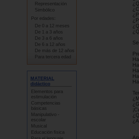
Representación
¿Q
¿C
Simbólico
¿P
Por edades:
¿P
De 0 a 12 meses
¿Q
¿Q
De 1 a 3 años
De 3 a 6 años
Se
De 6 a 12 años
De más de 12 años
Pr
Para tercera edad
Ha
Ha
Ha
Ha
MATERIAL
Ha
didáctico
Elementos para
Te
estimulación
¿M
Competencias
¿G
básicas
¡C
Manipulativo -
¿Q
escolar
¿A
Musical
Educación física
Ap
Para el lenguaje