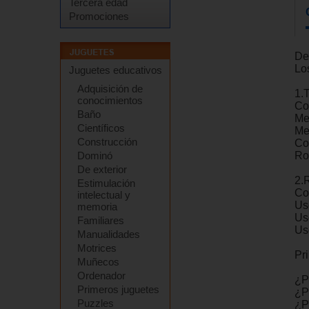
Tercera edad
Promociones
De
Los
Juguetes educativos
Adquisición de
1.
conocimientos
Co
Baño
Me
Científicos
Me
Construcción
Co
Dominó
Ro
De exterior
2.
Estimulación
Co
intelectual y
Us
memoria
Us
Familiares
Us
Manualidades
Motrices
Pr
Muñecos
Ordenador
¿P
Primeros juguetes
¿P
Puzzles
¿P