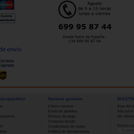
ioLogopédico
Nuestras garantías
BOLETÍ
os
Cómo comprar
Baja del b
Envío de pedidos
Alta en el
 nosotros
Formas de pago
Ver último
Contacto tienda
Recibe nue
27
Condiciones de venta
kies
Política de devoluciones