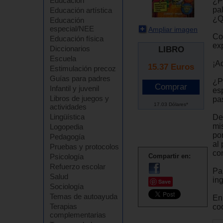
Educación
¿P
pa
Educación artística
¿Q
Educación
especial/NEE
Ampliar imagen
Con
Educación física
exp
Diccionarios
LIBRO
Escuela
¡A
15.37
Euros
Estimulación precoz
Guías para padres
¿P
Infantil y juvenil
es
Libros de juegos y
pa
17.03 Dólares*
actividades
Lingüística
De
mi
Logopedia
po
Pedagogía
al
Pruebas y protocolos
con
Psicología
Compartir en:
Refuerzo escolar
Pa
Salud
in
Save
Sociología
Temas de autoayuda
En
Terapias
co
complementarias