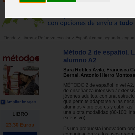
Tienda
>
Libros
>
Refuerzo escolar
>
Español como segunda lengua
Método 2 de español. L
alumno A2
Sara Robles Ávila, Francisca 
Bernal, Antonio Hierro Montos
MÉTODO 2 de español, nivel A2,
de enseñanza intensivo / extensi
jóvenes adultos, con una estruct
que permite adaptarse a las nec
Ampliar imagen
alumnos y profesores y cubrir así
una u otra modalidad (80-100: int
LIBRO
extensivo).
23.30
Euros
Es una propuesta innovadora orie
comunicación y a los usos pragmá