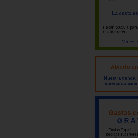
La cesta es
Faltan
59,90 €
para
envío
gratis
Ver con
Abierto e
Nuestra tienda
abierta durante
Gastos d
G R A 
Envíos España pe
pedidos superiores