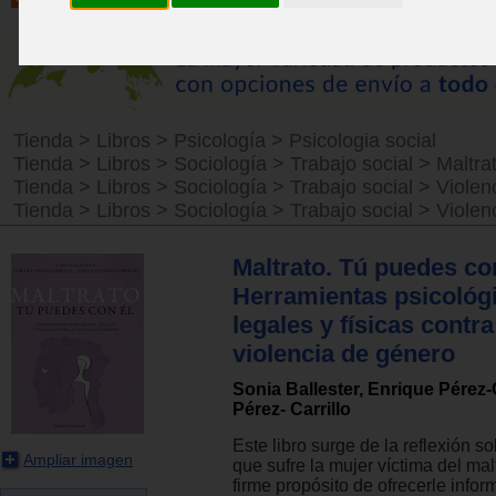
Tienda
>
Libros
>
Psicología
>
Psicologia social
Tienda
>
Libros
>
Sociología
>
Trabajo social
>
Maltra
Tienda
>
Libros
>
Sociología
>
Trabajo social
>
Violen
Tienda
>
Libros
>
Sociología
>
Trabajo social
>
Violen
Maltrato. Tú puedes con
Herramientas psicológ
legales y físicas contra
violencia de género
Sonia Ballester, Enrique Pérez-C
Pérez- Carrillo
Este libro surge de la reflexión so
Ampliar imagen
que sufre la mujer víctima del malt
firme propósito de ofrecerle inform