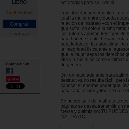
LIBRO
estrategias para salir de él.
16.00
Euros
Tras abordar brevemente el proce
cual la mujer entra y queda atra
relación de maltrato –con el impa
que sufre, no solo ella sino tambi
los autores aportan tres tipos de
17.76 Dólares*
para hacerle frente: herramientas
para fortalecer la autoestima; de
la integridad física ante el agresor
que la mujer sepa los derechos 
ella y a sus hijos como víctimas d
Compartir en:
de género.
Dar un paso adelante para salir d
Save
destructiva no resulta fácil, pero 
conocer el enorme poder que llev
pasar a la acción y liberarse de el
Se puede salir del maltrato, y de
páginas se desea transmitir un m
fuerza y optimismo: TÚ PUEDE
MALTRATO.