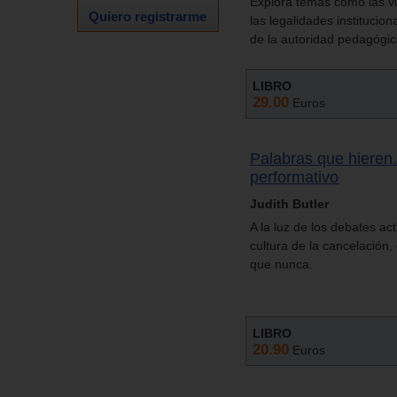
Explora temas como las vi
Quiero registrarme
las legalidades institucio
de la autoridad pedagógica
LIBRO
29.00
Euros
Palabras que hieren. 
performativo
Judith Butler
A la luz de los debates ac
cultura de la cancelación
que nunca.
LIBRO
20.90
Euros