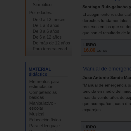
Simbólico
Santiago Ruiz-galacho y
Por edades:
El acogimiento residencia
De 0 a 12 meses
derechos fundamentales de
De 1 a 3 años
recursos en los que se d
De 3 a 6 años
que son el resultado de la
De 6 a 12 años
De más de 12 años
LIBRO
Para tercera edad
16.80
Euros
Manual de emergenci
MATERIAL
didáctico
José Antonio Sande Mar
Elementos para
"Manual de emergencia pa
estimulación
tendida en medio del mied
Competencias
básicas
más de veinte años de expe
Manipulativo -
que acompañan, cada día, 
escolar
exparejas.
Musical
Educación física
Para el lenguaje
LIBRO