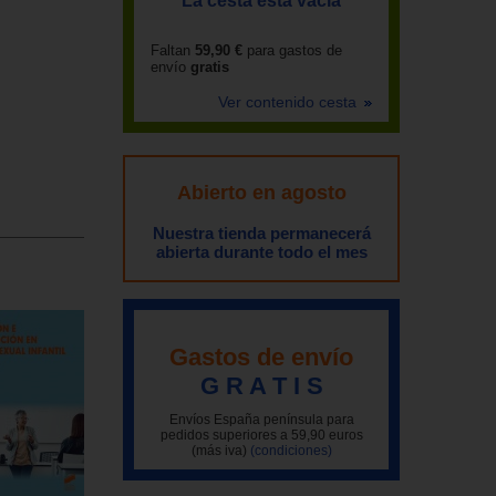
La cesta está vacía
Faltan
59,90 €
para gastos de
envío
gratis
Ver contenido cesta
Abierto en agosto
Nuestra tienda permanecerá
abierta durante todo el mes
Gastos de envío
G R A T I S
Envíos España península para
pedidos superiores a 59,90 euros
(más iva)
(condiciones)