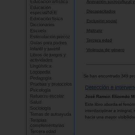
Educación artística
Animación sociocultural y
Educación
Discapacitados
especial/NEE
Educación física
Exclusión social
Diccionarios
Escuela
Maltrato
Estimulación precoz
Tercera edad
Guías para padres
Infantil y juvenil
Violencia de género
Libros de juegos y
actividades
Lingüística
Logopedia
Se han encontrado 349 pro
Pedagogía
Pruebas y protocolos
Detección e interven
Psicología
Refuerzo escolar
José Ramon Elizondo M
Salud
Este libro aborda el fenó
Sociología
interdisciplinar e integral,
Temas de autoayuda
hacia una mayor visibilidad
Terapias
complementarias
Tercera edad