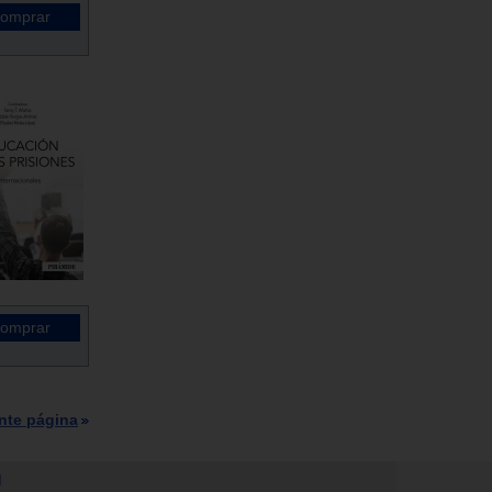
nte página
N