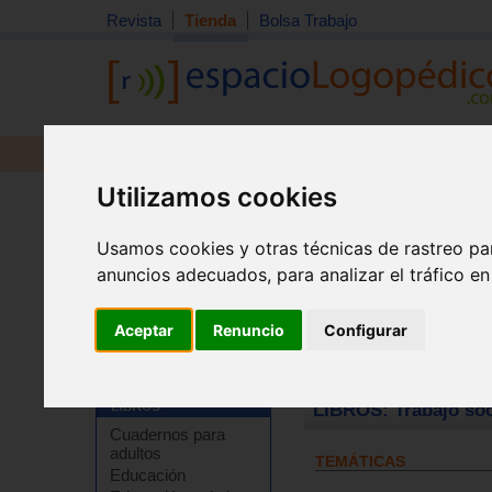
Revista
Tienda
Bolsa Trabajo
Revista
Libros
Material
Juguetes
Utilizamos cookies
Usamos cookies y otras técnicas de rastreo pa
anuncios adecuados, para analizar el tráfico e
Aceptar
Renuncio
Configurar
Tienda
>
Libros
>
Sociología
>
Trabajo social
LIBROS: Trabajo soc
Cuadernos para
adultos
TEMÁTICAS
Educación