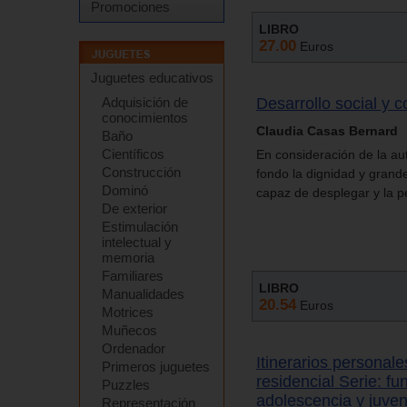
Promociones
LIBRO
27.00
Euros
Juguetes educativos
Desarrollo social y 
Adquisición de
conocimientos
Claudia Casas Bernard
Baño
Científicos
En consideración de la au
Construcción
fondo la dignidad y grand
Dominó
capaz de desplegar y la pe
De exterior
Estimulación
intelectual y
memoria
Familiares
LIBRO
Manualidades
20.54
Euros
Motrices
Muñecos
Ordenador
Itinerarios personal
Primeros juguetes
residencial Serie: f
Puzzles
adolescencia y juven
Representación