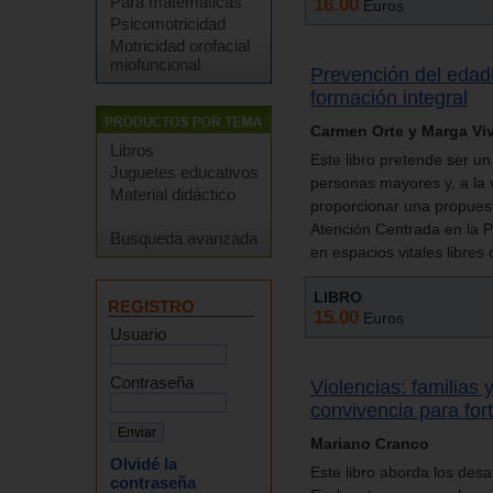
Para matemáticas
16.00
Euros
Psicomotricidad
Motricidad orofacial
miofuncional
Prevención del edad
formación integral
Carmen Orte y Marga Vi
Libros
Este libro pretende ser u
Juguetes educativos
personas mayores y, a la ve
Material didáctico
proporcionar una propuest
Atención Centrada en la P
Busqueda avanzada
en espacios vitales libres
LIBRO
REGISTRO
15.00
Euros
Usuario
Contraseña
Violencias: familias
convivencia para fort
Mariano Cranco
Olvidé la
Este libro aborda los desa
contraseña