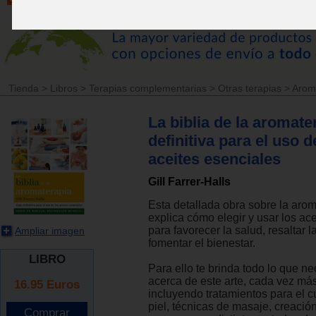
Tienda
>
Libros
>
Terapias complementarias
>
Otras terapias
>
Arom
La biblia de la aromate
definitiva para el uso d
aceites esenciales
Gill Farrer-Halls
Esta detallada obra sobre la arom
explica cómo elegir y usar los ac
para favorecer la salud, resaltar l
Ampliar imagen
fomentar el bienestar.
LIBRO
Para ello te brinda todo lo que ne
acerca de este arte, cada vez má
16.95
Euros
incluyendo tratamientos para el c
piel, técnicas de masaje, creaci