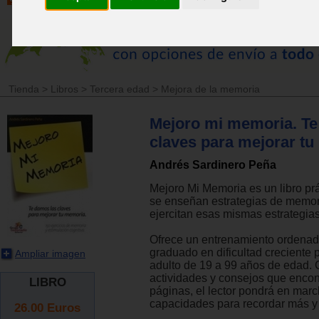
Tienda
>
Libros
>
Tercera edad
>
Mejora de la memoria
Mejoro mi memoria. Te
claves para mejorar t
Andrés Sardinero Peña
Mejoro Mi Memoria es un libro prá
se enseñan estrategias de memor
ejercitan esas mismas estrategias
Ofrece un entrenamiento ordenado
graduado en dificultad creciente 
Ampliar imagen
adulto de 19 a 99 años de edad. 
actividades y consejos que encon
LIBRO
páginas, el lector pondrá en mar
capacidades para recordar más y
26.00
Euros