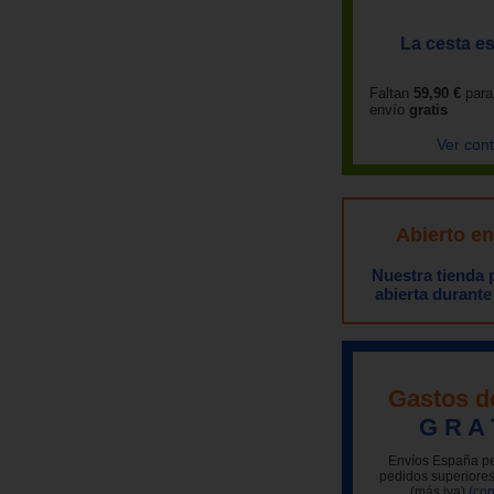
La cesta es
Faltan
59,90 €
para
envío
gratis
Ver con
Abierto e
Nuestra tienda
abierta durante
Gastos d
G R A 
Envíos España pe
pedidos superiores
(más iva)
(con