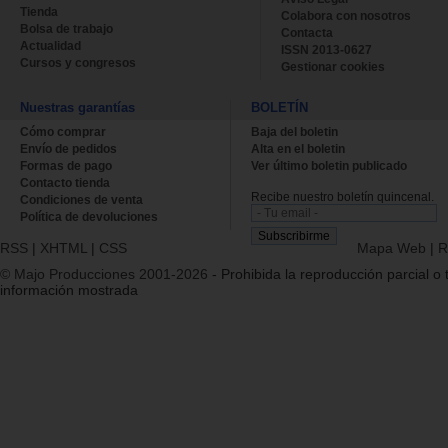
Tienda
Colabora con nosotros
Bolsa de trabajo
Contacta
Actualidad
ISSN 2013-0627
Cursos y congresos
Gestionar cookies
Nuestras garantías
BOLETÍN
Cómo comprar
Baja del boletin
Envío de pedidos
Alta en el boletin
Formas de pago
Ver último boletin publicado
Contacto tienda
Recibe nuestro boletín quincenal.
Condiciones de venta
Política de devoluciones
RSS
|
XHTML
|
CSS
Mapa Web
|
R
© Majo Producciones 2001-2026
- Prohibida la reproducción parcial o t
información mostrada