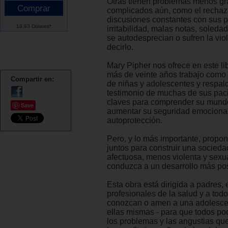
Otras tienen problemas menos gr
complicados aún, como el rechazo
discusiones constantes con sus p
19.93 Dólares*
irritabilidad, malas notas, soledad
se autodesprecian o sufren la vio
decirlo.
Mary Pipher nos ofrece en este l
más de veinte años trabajo como
Compartir en:
de niñas y adolescentes y respal
testimonio de muchas de sus paci
claves para comprender su mundo
Save
aumentar su seguridad emocional
autoprotección.
Pero, y lo más importante, propon
juntos para construir una socied
afectuosa, menos violenta y sexu
conduzca a un desarrollo más pos
Esta obra está dirigida a padres,
profesionales de la salud y a tod
conozcan o amen a una adolescen
ellas mismas - para que todos p
los problemas y las angustias qu