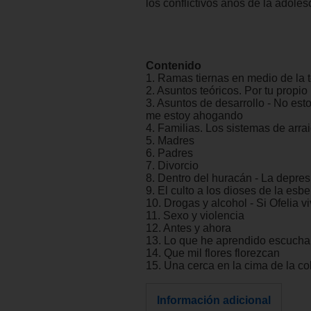
los conflictivos años de la adoles
Contenido
1. Ramas tiernas en medio de la 
2. Asuntos teóricos. Por tu propio
3. Asuntos de desarrollo - No est
me estoy ahogando
4. Familias. Los sistemas de arra
5. Madres
6. Padres
7. Divorcio
8. Dentro del huracán - La depres
9. El culto a los dioses de la esbe
10. Drogas y alcohol - Si Ofelia v
11. Sexo y violencia
12. Antes y ahora
13. Lo que he aprendido escuch
14. Que mil flores florezcan
15. Una cerca en la cima de la co
Información adicional