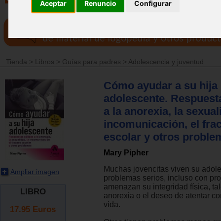
Aceptar
Renuncio
Configurar
Tienda
>
Libros
>
Guías para padres
>
Adolescencia y juventud
Cómo ayudar a su hija
adolescente. Respuest
a la anorexia, la sexual
incomunicación, el fra
escolar y otros proble
Mary Pipher
Muchas jovencitas viven su adol
Ampliar imagen
problemas serios, incluso con p
amenazan su integridad física, ta
LIBRO
anorexia o el deseo de atentar co
vida.
17.95
Euros